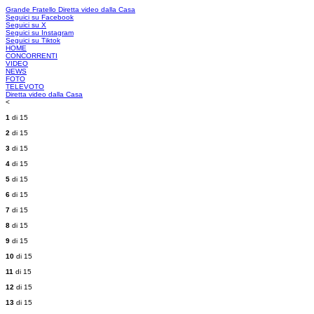
Grande Fratello
Diretta video dalla Casa
Seguici su Facebook
Seguici su X
Seguici su Instagram
Seguici su Tiktok
HOME
CONCORRENTI
VIDEO
NEWS
FOTO
TELEVOTO
Diretta video dalla Casa
<
1
di 15
2
di 15
3
di 15
4
di 15
5
di 15
6
di 15
7
di 15
8
di 15
9
di 15
10
di 15
11
di 15
12
di 15
13
di 15