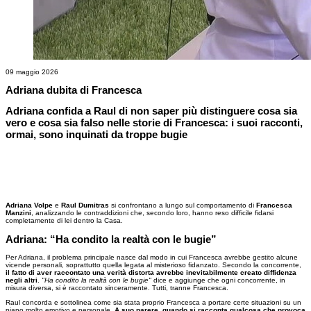
09 maggio 2026
Adriana dubita di Francesca
Adriana confida a Raul di non saper più distinguere cosa sia
vero e cosa sia falso nelle storie di Francesca: i suoi racconti,
ormai, sono inquinati da troppe bugie
Adriana Volpe
e
Raul Dumitras
si confrontano a lungo sul comportamento di
Francesca
Manzini
, analizzando le contraddizioni che, secondo loro, hanno reso difficile fidarsi
completamente di lei dentro la Casa.
Adriana: “Ha condito la realtà con le bugie”
Per Adriana, il problema principale nasce dal modo in cui Francesca avrebbe gestito alcune
vicende personali, soprattutto quella legata al misterioso fidanzato. Secondo la concorrente,
il fatto di aver raccontato una verità distorta avrebbe inevitabilmente creato diffidenza
negli altri
.
"Ha condito la realtà con le bugie"
dice e aggiunge che ogni concorrente, in
misura diversa, si è raccontato sinceramente. Tutti, tranne Francesca.
Raul concorda e sottolinea come sia stata proprio Francesca a portare certe situazioni su un
piano molto emotivo e personale.
A suo parere, quando si racconta qualcosa che provoca