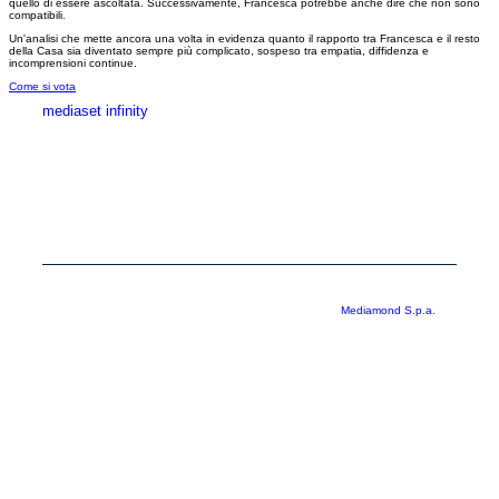
quello di essere ascoltata. Successivamente, Francesca potrebbe anche dire che non sono
compatibili.
Un'analisi che mette ancora una volta in evidenza quanto il rapporto tra Francesca e il resto
della Casa sia diventato sempre più complicato, sospeso tra empatia, diffidenza e
incomprensioni continue.
Come si vota
mediaset infinity
MEDIASET INFINITY
CORPORATE
PRIVACY
COOKIE
Copyright © 1999-2026 RTI S.p.A. Direzione Business Digital - P.Iva
03976881007 - Tutti i diritti riservati - Per la pubblicità
Mediamond S.p.a.
RTI spa, Gruppo Mediaset - Sede legale: 00187 Roma Largo del Nazareno 8 -
Cap. Soc. € 500.000.007,00 int. vers. - Registro delle Imprese di Roma,
C.F.06921720154
Rispetto ai contenuti e ai dati personali trasmessi e/o riprodotti è vietata ogni
utilizzazione funzionale all’addestramento di sistemi di intelligenza artificiale
generativa. È altresì fatto divieto espresso di utilizzare mezzi automatizzati di
data scraping.