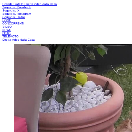
Grande Fratello
Diretta video dalla Casa
Seguici su Facebook
Seguici su X
Seguici su Instagram
Seguici su Tiktok
HOME
CONCORRENTI
VIDEO
NEWS
FOTO
TELEVOTO
Diretta video dalla Casa