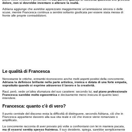
dolore, non si dovrebbe inventare o alterare la realtà.
Adriana aggiunge che avrebbe apprezzato maggiormente un'ammissione sincera o delle
scuse, mentre Francesca continua a sentirsi soltanto giudicata per essere stata messa di
fronte alle proprie contraddizioni.
Le qualità di Francesca
Nonostante le critiche, entrambi riconoscono anche molti aspetti positivi della concorrente.
Adriana la definisce brillante nella parte artistica, ironica e dotata di una forte empatia,
soprattutto quando si esprime attraverso il lavoro e la creatività.
Raul, però, vede un'altra sfumatura del suo carattere: secondo lui,
sul piano professionale
Francesca sarebbe molto egocentrica
e decisamente meno insicura di quanto lasci
intendere.
Francesca: quanto c'è di vero?
Il punto centrale del discorso resta la difficoltà di distinguere, secondo Adriana, ciò che in
Francesca appartiene davvero alla sua vita reale e ciò che invece viene romanzato o
amplificato.
La concorrente racconta di aver provato più volte a confrontarsi con lei in maniera pacata,
ma di essersi sentita spesso fraintesa.
Il suo desiderio, spiega, sarebbe semplicemente