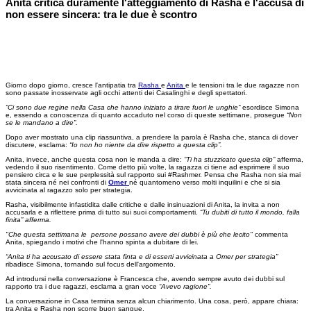
Anita critica duramente l'atteggiamento di Rasha e l'accusa di
non essere sincera: tra le due è scontro
Giorno dopo giorno, cresce l'antipatia tra
Rasha
e
Anita
e le tensioni tra le due ragazze non
sono passate inosservate agli occhi attenti dei Casalinghi e degli spettatori.
“Ci sono due regine nella Casa che hanno iniziato a tirare fuori le unghie”
esordisce Simona
e, essendo a conoscenza di quanto accaduto nel corso di queste settimane, prosegue
“Non
se le mandano a dire”.
Dopo aver mostrato una clip riassuntiva, a prendere la parola è Rasha che, stanca di dover
discutere, esclama:
“Io non ho niente da dire rispetto a questa clip”.
Anita, invece, anche questa cosa non le manda a dire:
“Ti ha stuzzicato questa clip”
afferma,
vedendo il suo risentimento. Come detto più volte, la ragazza ci tiene ad esprimere il suo
pensiero circa e le sue perplessità sul rapporto sui #Rashmer. Pensa che Rasha non sia mai
stata sincera né nei confronti di
Omer
né quantomeno verso molti inquilini e che si sia
avvicinata al ragazzo solo per strategia.
Rasha, visibilmente infastidita dalle critiche e dalle insinuazioni di Anita, la invita a non
accusarla e a riflettere prima di tutto sui suoi comportamenti.
“Tu dubiti di tutto il mondo, falla
finita” afferma.
"Che questa settimana le persone possano avere dei dubbi è più che lecito"
commenta
Anita, spiegando i motivi che l'hanno spinta a dubitare di lei.
“Anita ti ha accusato di essere stata finta e di esserti avvicinata a Omer per strategia”
ribadisce Simona, tornando sul focus dell'argomento.
Ad introdursi nella conversazione è Francesca che, avendo sempre avuto dei dubbi sul
rapporto tra i due ragazzi, esclama a gran voce
“Avevo ragione”.
La conversazione in Casa termina senza alcun chiarimento. Una cosa, però, appare chiara:
tra Anita e Rasha non scorre buon sangue.