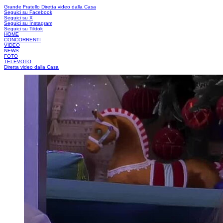
Grande Fratello
Diretta video dalla Casa
Seguici su Facebook
Seguici su X
Seguici su Instagram
Seguici su Tiktok
HOME
CONCORRENTI
VIDEO
NEWS
FOTO
TELEVOTO
Diretta video dalla Casa