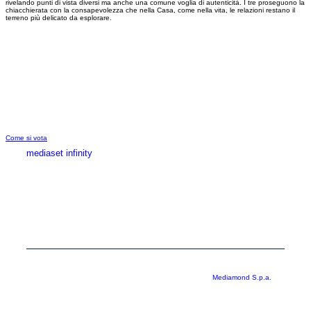
rivelando punti di vista diversi ma anche una comune voglia di autenticità. I tre proseguono la
chiacchierata con la consapevolezza che nella Casa, come nella vita, le relazioni restano il
terreno più delicato da esplorare.
Come si vota
mediaset infinity
MEDIASET INFINITY
CORPORATE
PRIVACY
COOKIE
Copyright © 1999-2026 RTI S.p.A. Direzione Business Digital - P.Iva
03976881007 - Tutti i diritti riservati - Per la pubblicità
Mediamond S.p.a.
RTI spa, Gruppo Mediaset - Sede legale: 00187 Roma Largo del Nazareno 8 -
Cap. Soc. € 500.000.007,00 int. vers. - Registro delle Imprese di Roma,
C.F.06921720154