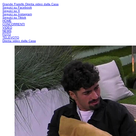
Grande Fratello
Diretta video dalla Casa
Seguici su Facebook
Seguici su X
Seguici su Instagram
Seguici su Tiktok
HOME
CONCORRENTI
VIDEO
NEWS
FOTO
TELEVOTO
Diretta video dalla Casa