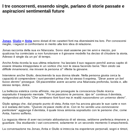
I tre concorrenti, essendo single, parlano di storie passate e
aspirazioni sentimentali future
Jonas
,
Giulio
e
Anita
sono dotati di tre caratteri forti ma diversissimi tra loro. Per conoscersi
meglio, i ragazzi si confrontano in merito alla loro idea di relazione.
Jonas racconta della sua ex fidanzata. Sono stati assieme per tre anni e mezzo, poi
qualcosa ha cominciato a non funzionare e il giovane modello ha deciso di chiudere la storia.
Adesso è single da un po' di tempo.
Anche Anita ricorda la sua ultima relazione: ha lasciato il suo ragazzo perché aveva capito di
essere rimasta intrappolata in un vortice che non le stava facendo bene."
Non credo sia
difficile innamorarsi, ma trovare la persona sì
" riflette la giovane.
Interviene anche Giulio, descrivendo la sua donna ideale. Nella persona giusta cerca la
capacità di comprendere i suoi pensieri prima che lui stesso li esprima.
"Deve avere un bel
fuoco dentro"
prosegue. Gli piacerebbe avere accanto una fidanzata profonda, lucida e, allo
stesso tempo, dolce.
La bellezza estetica conta all'inizio, ma per proseguire la conoscenza Giulio ricerca
soprattutto il trasporto mentale. "
Poi mi piacciono le persone, tipo te
" continua il dentista,
rivolgendosi ad Anita "
Che sembrano forti fuori
ma in realtà nascondono un universo dietro
".
Giulio spiega che, dal proprio punto di vista, Anita non ha ancora giocato le sue carte e non
si è svelata del tutto.
"Questo mi piace molto di te. Con te ho sentito una connessione
particolar
e" aggiunge il dentista, il quale trova sintonia soprattutto con le persone che, come
Anita, hanno sofferto.
La ragazza ritiene di aver raccontato abbastanza di sé stessa, sebbene preferisca rimanere a
guardare. Sta studiando i vari concorrenti, solamente in un secondo momento li smaschererà.
La conversazione tra Jonas, Anita e Giulio si intreccia tra esperienze personali, sogni e timori,