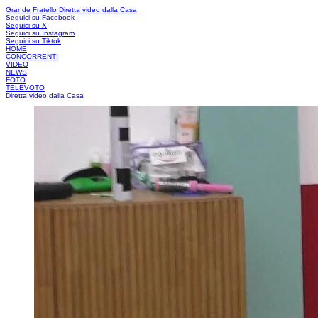
Grande Fratello
Diretta video dalla Casa
Seguici su Facebook
Seguici su X
Seguici su Instagram
Seguici su Tiktok
HOME
CONCORRENTI
VIDEO
NEWS
FOTO
TELEVOTO
Diretta video dalla Casa