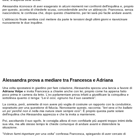
Alessandra riconosce di aver esagerato in alcuni momenti nei confronti dell'inquilina e, proprio
per questo, accetta di chiederle scusa, concedendole anche un abbraccio. Francesca, senza
nascondersi, le confessa che, dopo questo chiarimento, per lei sarà più facile andare avanti.
L'abbraccio finale sembra così mettere da parte le tensioni degli ultimi giorni e riavvicinare
nuovamente le due inquiline.
Alessandra prova a mediare tra Francesca e Adriana
Una volta spostatesi in giardino per fare colazione, Alessandra spezza una lancia a favore di
Adriana Volpe
e invita Francesca a chiarire anche con lei, proprio come ha appena fatto
poco prima in camera da letto. L'ex parlamentare prova infatti a giustificare la coinquilina e
sottolinea quanto ci tenga: “
Lei è così, ognuno ha il suo carattere
”.
La comica, però, ammette di non avere più voglia di costruire un rapporto con la conduttrice,
soprattutto per una questione di fiducia. Nonostante questo, racconta: “
Ieri sera ci ho ballato
un po' perché non è nella mia natura stare sempre così”
. È proprio questa parte solare
dell'inquilina che Alessandra apprezza e che la invita a mantenere.
Poi, ascoltando il suo sgofo, le consiglia allora di non confidarle più aspetti troppo intimi della
sua vita, ma allo stesso tempo le chiede comunque di andare avanti e distendere la
situazione.
“
Volevo farmi rispettare per una volta
” confessa Francesca, spiegando di aver cercato di