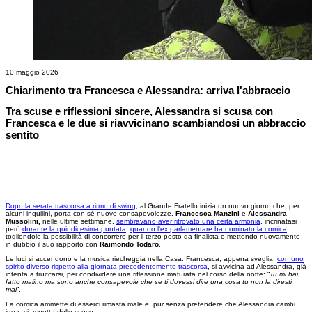
10 maggio 2026
Chiarimento tra Francesca e Alessandra: arriva l'abbraccio
Tra scuse e riflessioni sincere, Alessandra si scusa con
Francesca e le due si riavvicinano scambiandosi un abbraccio
sentito
Dopo la serata trascorsa a ritmo di swing
, al Grande Fratello inizia un nuovo giorno che, per
alcuni inquilini, porta con sé nuove consapevolezze.
Francesca Manzini
e
Alessandra
Mussolini,
nelle ultime settimane,
sembravano aver ritrovato una certa armonia
, incrinatasi
però
durante la quindicesima puntata
,
quando l'ex parlamentare ha nominato la comica
,
togliendole la possibilità di concorrere per il terzo posto da finalista e mettendo nuovamente
in dubbio il suo rapporto con
Raimondo Todaro
.
Le luci si accendono e la musica riecheggia nella Casa. Francesca, appena sveglia,
con uno
spirito diverso rispetto alla giornata precedentemente trascorsa
, si avvicina ad Alessandra, già
intenta a truccarsi, per condividere una riflessione maturata nel corso della notte: “
Tu mi hai
fatto malino ma sono anche consapevole che se ti dovessi dire una cosa tu non la diresti
mai
”.
La comica ammette di esserci rimasta male e, pur senza pretendere che Alessandra cambi
idea, si aspetta delle scuse.