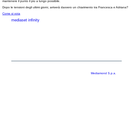
mantenere il punto il più a lungo possibile.
Dopo le tensioni degli ultimi giorni, arriverà davvero un chiarimento tra Francesca e Adriana?
Come si vota
mediaset infinity
MEDIASET INFINITY
CORPORATE
PRIVACY
COOKIE
Copyright © 1999-2026 RTI S.p.A. Direzione Business Digital - P.Iva
03976881007 - Tutti i diritti riservati - Per la pubblicità
Mediamond S.p.a.
RTI spa, Gruppo Mediaset - Sede legale: 00187 Roma Largo del Nazareno 8 -
Cap. Soc. € 500.000.007,00 int. vers. - Registro delle Imprese di Roma,
C.F.06921720154
Rispetto ai contenuti e ai dati personali trasmessi e/o riprodotti è vietata ogni
utilizzazione funzionale all’addestramento di sistemi di intelligenza artificiale
generativa. È altresì fatto divieto espresso di utilizzare mezzi automatizzati di
data scraping.