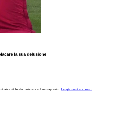
lacare la sua delusione
minate critiche da parte sua sul loro rapporto.
Leggi cosa è successo.