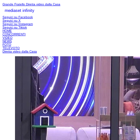
Grande Fratello
Diretta video dalla Casa
mediaset infinity
LOGIN
Seguici su Facebook
Seguici su X
Seguici su Instagram
Seguici su Tiktok
HOME
CONCORRENTI
VIDEO
NEWS
FOTO
TELEVOTO
Diretta video dalla Casa