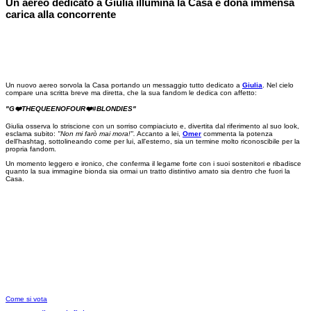
Un aereo dedicato a Giulia illumina la Casa e dona immensa
carica alla concorrente
Un nuovo aereo sorvola la Casa portando un messaggio tutto dedicato a
Giulia
. Nel cielo
compare una scritta breve ma diretta, che la sua fandom le dedica con affetto:
"G❤️THEQUEENOFOUR❤️#BLONDIES"
Giulia osserva lo striscione con un sorriso compiaciuto e, divertita dal riferimento al suo look,
esclama subito:
"Non mi farò mai mora!".
Accanto a lei,
Omer
commenta la potenza
dell'hashtag, sottolineando come per lui, all'esterno, sia un termine molto riconoscibile per la
propria fandom.
Un momento leggero e ironico, che conferma il legame forte con i suoi sostenitori e ribadisce
quanto la sua immagine bionda sia ormai un tratto distintivo amato sia dentro che fuori la
Casa.
Come si vota