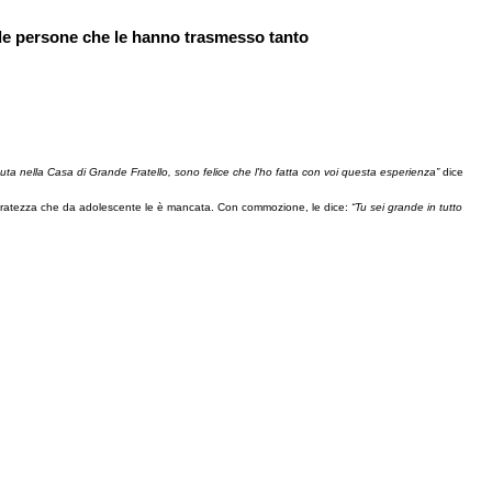
dide persone che le hanno trasmesso tanto
ta nella Casa di Grande Fratello, sono felice che l'ho fatta con voi questa esperienza”
dice
sieratezza che da adolescente le è mancata. Con commozione, le dice:
“Tu sei grande in tutto