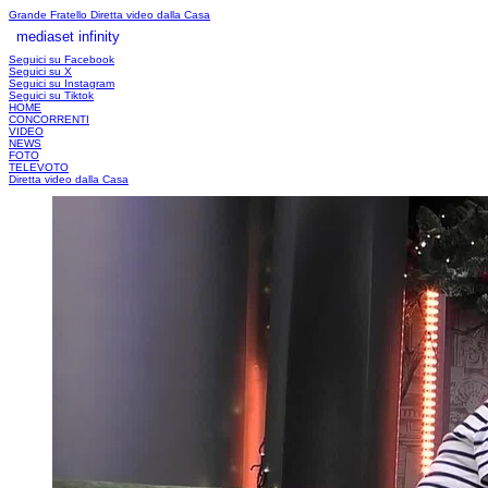
Grande Fratello
Diretta video dalla Casa
mediaset infinity
LOGIN
Seguici su Facebook
Seguici su X
Seguici su Instagram
Seguici su Tiktok
HOME
CONCORRENTI
VIDEO
NEWS
FOTO
TELEVOTO
Diretta video dalla Casa