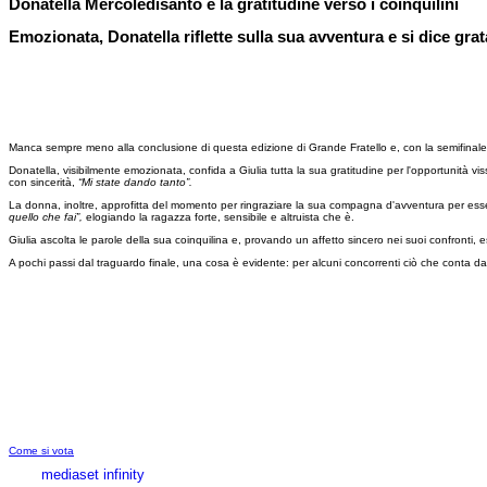
Donatella Mercoledisanto e la gratitudine verso i coinquilini
Emozionata, Donatella riflette sulla sua avventura e si dice gr
Manca sempre meno alla conclusione di questa edizione di Grande Fratello e, con la semifinale orm
Donatella, visibilmente emozionata, confida a Giulia tutta la sua gratitudine per l'opportunità v
con sincerità,
“Mi state dando tanto”.
La donna, inoltre, approfitta del momento per ringraziare la sua compagna d'avventura per es
quello che fai”,
elogiando la ragazza forte, sensibile e altruista che è.
Giulia ascolta le parole della sua coinquilina e, provando un affetto sincero nei suoi confronti, 
A pochi passi dal traguardo finale, una cosa è evidente: per alcuni concorrenti ciò che conta dav
Come si vota
mediaset infinity