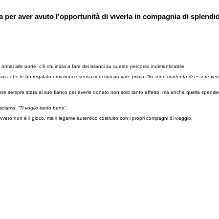
ata per aver avuto l'opportunità di viverla in compagnia di splen
ai alle porte, c'è chi inizia a fare dei bilanci su questo percorso indimenticabile.
issuta che le ha regalato emozioni e sensazioni mai provate prima.
“Io sono contenta di essere venu
sere sempre stata al suo fianco per averle donato non solo tanto affetto, ma anche quella spen
esclama:
“Ti voglio tanto bene”.
vero non è il gioco, ma il legame autentico costruito con i propri compagni di viaggio.