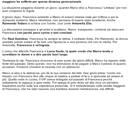
maggiore ha sofferto per questa distanza generazionale.
La situazione peggiora durante un gioco, quando Marco dice a Francesca "
Limitata"
per non
aver compreso le regole.
Il giorno dopo, Francesca ammette a Marco di esserci rimasta male per l'offesa e per le
domande insistenti. Marco minimizza, non pensava di essere stato invadente. Anche
Raimondo Todaro
si schiera con l'uomo, così come
Antonella Elia.
La discussione prosegue e gli animi si scaldano. Marco, esasperato, comincia ad attaccare
Francesca
con parole poco carine e toni concitati.
Per
Raul Dumitras
, Francesca fa sempre la vittima, il cerbiatto ferito. Per Raimondo, la donna
avrebbe potuto evitare di far fare una figuraccia a una persona che non lo merita. Per
Antonella,
Francesca è
un'ingrata.
L'unica che difende Francesca è
Lucia Ilardo, la quale crede che Marco tenda a
screditare le donne e a dire parole fuori luogo
.
Terminata la clip, Francesca riconosce di aver avuto dei giorni difficili. Marco ha riaperto delle
ferite del passato. Detto questo, non ha intenzione di far pagare a Marco il prezzo di quanto
accaduto. Possono chiudere la vicenda con un abbraccio.
Marco si alza e la abbraccia, poi dà la sua versione dei fatti. Due giorni prima, l'uomo era
rimasto con Francesca fino alle cinque di mattina a parlare di lei e a spronarla ad amarsi di
più. Quella notte in cucina, il VIP aveva indagato sul passato di Francesca perché
solitamente la ragazza si apre molto. Poi spiega di aver detto ad alta voce un pensiero,
basandosi anche sulla sua esperienza personale. Si è immedesimato nella sorella maggiore
di Francesca, che ha visto nascere una bambina durante l'adolescenza, età difficile.