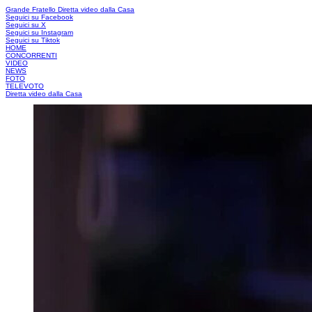
Grande Fratello
Diretta video dalla Casa
Seguici su Facebook
Seguici su X
Seguici su Instagram
Seguici su Tiktok
HOME
CONCORRENTI
VIDEO
NEWS
FOTO
TELEVOTO
Diretta video dalla Casa