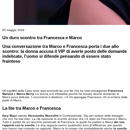
05 maggio 2026
Un duro scontro tra Francesca e Marco
Una conversazione tra Marco e Francesca porta i due allo
scontro: la donna accusa il VIP di averle posto delle domande
indelicate, l'uomo si difende pensando di essere stato
frainteso
Gli equilibri della Casa sono stati sconvolti da una lite che ha visto protagonisti
Francesca
Manzini
e
Marco Berry.
La donna si è infastidita perché ha trovato alcune domande di
Marco poco delicate. I concorrenti si dividono: c'è chi appoggia Francesca, chi si schiera dalla
parte di Marco.
La lite tra Marco e Francesca
Ilary Blasi
manda
Alessandra Mussolini
in Confessionale. Sta per vedere delle immagini
che non ha mai visto. La clip riassume lo scontro acceso che c'è stato tra Francesca e Marco.
Tutto è partito da un racconto personale di Francesca, la quale ha parlato a Marco
del suo
rapporto con la sorella
. Le due ragazze hanno quattordici anni di differenza, per questo
non hanno mai costruito un rapporto. Marco le fa notare che probabilmente anche
la sorella