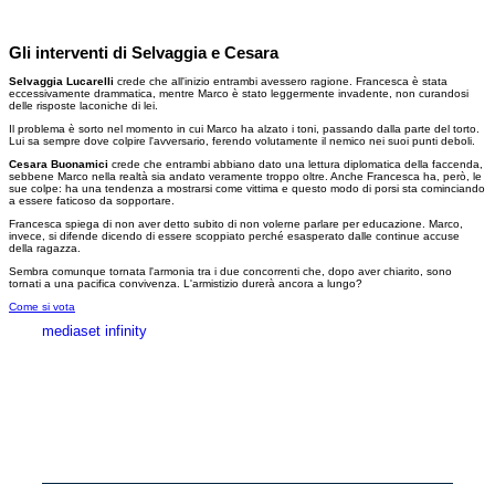
Gli interventi di Selvaggia e Cesara
Selvaggia Lucarelli
crede che all'inizio entrambi avessero ragione. Francesca è stata
eccessivamente drammatica, mentre Marco è stato leggermente invadente, non curandosi
delle risposte laconiche di lei.
Il problema è sorto nel momento in cui Marco ha alzato i toni, passando dalla parte del torto.
Lui sa sempre dove colpire l'avversario, ferendo volutamente il nemico nei suoi punti deboli.
Cesara Buonamici
crede che entrambi abbiano dato una lettura diplomatica della faccenda,
sebbene Marco nella realtà sia andato veramente troppo oltre. Anche Francesca ha, però, le
sue colpe: ha una tendenza a mostrarsi come vittima e questo modo di porsi sta cominciando
a essere faticoso da sopportare.
Francesca spiega di non aver detto subito di non volerne parlare per educazione. Marco,
invece, si difende dicendo di essere scoppiato perché esasperato dalle continue accuse
della ragazza.
Sembra comunque tornata l'armonia tra i due concorrenti che, dopo aver chiarito, sono
tornati a una pacifica convivenza. L'armistizio durerà ancora a lungo?
Come si vota
mediaset infinity
MEDIASET INFINITY
CORPORATE
PRIVACY
COOKIE