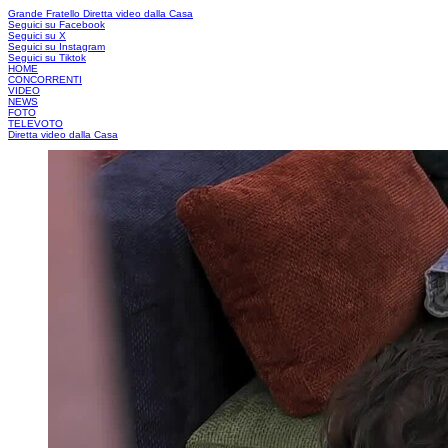
Grande Fratello
Diretta video dalla Casa
Seguici su Facebook
Seguici su X
Seguici su Instagram
Seguici su Tiktok
HOME
CONCORRENTI
VIDEO
NEWS
FOTO
TELEVOTO
Diretta video dalla Casa