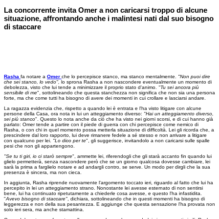
La concorrente invita Omer a non caricarsi troppo di alcune
situazione, affrontando anche i malintesi nati dal suo bisogno
di staccare
Rasha
fa notare a
Omer
che lo percepisce stanco, ma stanco mentalmente.
"Non puoi dire
che sei stanco, lo vedo",
lo sprona Rasha a non nascondere eventualmente un momento di
debolezza, visto che lui tende a minimizzare il proprio stato d'animo.
"Tu sei ancora più
sensibile di me
", sottolineando che questa stanchezza non significa che non sia una persona
forte, ma che come tutti ha bisogno di avere dei momenti in cui crollare e lasciarsi andare.
La ragazza evidenzia che, rispetto a quando lei è entrata e l'ha visto litigare con alcune
persone della Casa, ora nota in lui un atteggiamento diverso:
"Hai un atteggiamento diverso,
sei più stanco
". Questo lo nota anche da ciò che ha visto nei giorni scorsi, e di cui hanno già
parlato: Omer tende a partire con il piede di guerra con chi percepisce come nemico di
Rasha, o con chi in quel momento possa metterla situazione di difficoltà. Lei gli ricorda che, a
prescindere dal loro rapporto, lui deve rimanere fedele a sé stesso e non arrivare a litigare
con qualcuno per lei.
"Lo dico per te
", gli suggerisce, invitandolo a non caricarsi sulle spalle
pesi che non gli appartengono.
"Se tu ti giri, io ci starò sempre
", ammette lei, riferendogli che gli starà accanto fin quando lui
glielo permetterà, senza nascondere però che se un giorno qualcosa dovesse cambiare, lei
sarà la prima a farglielo notare e ad andargli contro, se serve. Un modo per dirgli che la sua
presenza è sincera, ma non cieca.
In aggiunta, Rasha riprende nuovamente l'argomento toccato ieri, riguardo al fatto che lui ha
percepito in lei un atteggiamento strano. Nonostante lei avesse esternato di non sentirsi
bene, lui ha continuato ripetutamente a chiederle cosa avesse, e questo l'ha infastidita.
"
Avevo bisogno di staccare"
, dichiara, sottolineando che in questi momenti ha bisogno di
leggerezza e non della sua pesantezza. E aggiunge che questa sensazione l'ha provata non
solo ieri sera, ma anche stamattina.