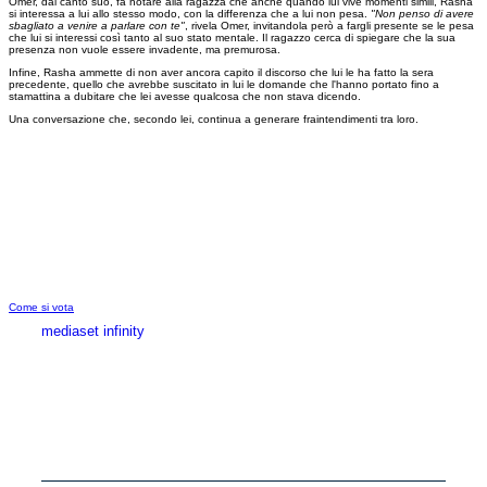
Omer, dal canto suo, fa notare alla ragazza che anche quando lui vive momenti simili, Rasha
si interessa a lui allo stesso modo, con la differenza che a lui non pesa.
"Non penso di avere
sbagliato a venire a parlare con te"
, rivela Omer, invitandola però a fargli presente se le pesa
che lui si interessi così tanto al suo stato mentale. Il ragazzo cerca di spiegare che la sua
presenza non vuole essere invadente, ma premurosa.
Infine, Rasha ammette di non aver ancora capito il discorso che lui le ha fatto la sera
precedente, quello che avrebbe suscitato in lui le domande che l'hanno portato fino a
stamattina a dubitare che lei avesse qualcosa che non stava dicendo.
Una conversazione che, secondo lei, continua a generare fraintendimenti tra loro.
Come si vota
mediaset infinity
MEDIASET INFINITY
CORPORATE
PRIVACY
COOKIE