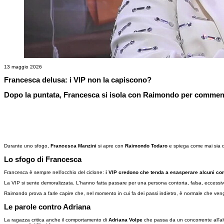
13 maggio 2026
Francesca delusa: i VIP non la capiscono?
Dopo la puntata, Francesca si isola con Raimondo per commentare 
Durante uno sfogo,
Francesca Manzini
si apre con
Raimondo Todaro
e spiega come mai sia de
Lo sfogo di Francesca
Francesca è sempre nell'occhio del ciclone:
i VIP credono che tenda a esasperare alcuni comp
La VIP si sente demoralizzata. L'hanno fatta passare per una persona contorta, falsa, eccessiva 
Raimondo prova a farle capire che, nel momento in cui fa dei passi indietro, è normale che ven
Le parole contro Adriana
La ragazza critica anche il comportamento di
Adriana Volpe
che passa da un concorrente all'altr