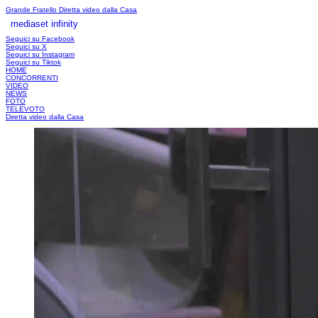
Grande Fratello
Diretta video dalla Casa
mediaset infinity
LOGIN
Seguici su Facebook
Seguici su X
Seguici su Instagram
Seguici su Tiktok
HOME
CONCORRENTI
VIDEO
NEWS
FOTO
TELEVOTO
Diretta video dalla Casa