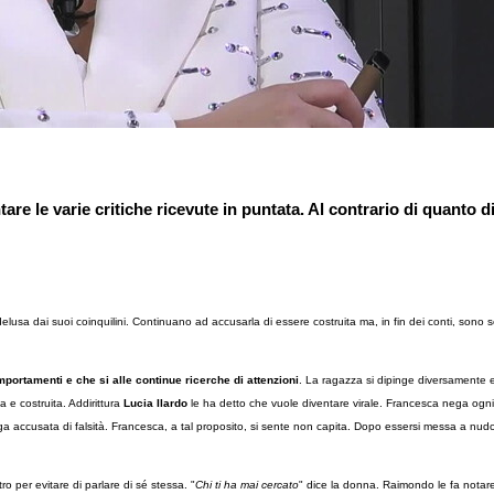
le varie critiche ricevute in puntata. Al contrario di quanto dic
lusa dai suoi coinquilini. Continuano ad accusarla di essere costruita ma, in fin dei conti, sono s
ortamenti e che si alle continue ricerche di attenzioni
. La ragazza si dipinge diversamente 
e costruita. Addirittura
Lucia Ilardo
le ha detto che vuole diventare virale. Francesca nega ogni 
ga accusata di falsità. Francesca, a tal proposito, si sente non capita. Dopo essersi messa a nud
o per evitare di parlare di sé stessa. "
Chi ti ha mai cercato
" dice la donna. Raimondo le fa notar