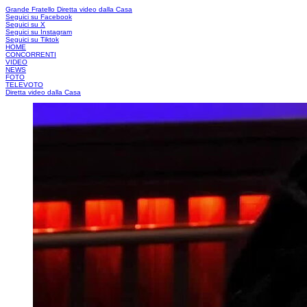
Grande Fratello
Diretta video dalla Casa
Seguici su Facebook
Seguici su X
Seguici su Instagram
Seguici su Tiktok
HOME
CONCORRENTI
VIDEO
NEWS
FOTO
TELEVOTO
Diretta video dalla Casa