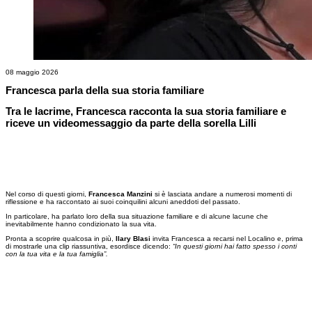
08 maggio 2026
Francesca parla della sua storia familiare
Tra le lacrime, Francesca racconta la sua storia familiare e
riceve un videomessaggio da parte della sorella Lilli
Nel corso di questi giorni,
Francesca Manzini
si è lasciata andare a numerosi momenti di
riflessione e ha raccontato ai suoi coinquilini alcuni aneddoti del passato.
In particolare, ha parlato loro della sua situazione familiare e di alcune lacune che
inevitabilmente hanno condizionato la sua vita.
Pronta a scoprire qualcosa in più,
Ilary Blasi
invita Francesca a recarsi nel Localino e, prima
di mostrarle una clip riassuntiva, esordisce dicendo:
“In questi giorni hai fatto spesso i conti
con la tua vita e la tua famiglia”.