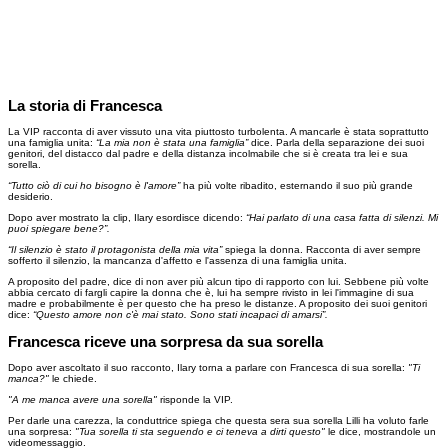
La storia di Francesca
La VIP racconta di aver vissuto una vita piuttosto turbolenta. A mancarle è stata soprattutto
una famiglia unita:
“La mia non è stata una famiglia”
dice. Parla della separazione dei suoi
genitori, del distacco dal padre e della distanza incolmabile che si è creata tra lei e sua
sorella.
“Tutto ciò di cui ho bisogno è l'amore”
ha più volte ribadito, esternando il suo più grande
desiderio.
Dopo aver mostrato la clip, Ilary esordisce dicendo:
“Hai parlato di una casa fatta di silenzi. Mi
puoi spiegare bene?”.
“Il silenzio è stato il protagonista della mia vita”
spiega la donna. Racconta di aver sempre
sofferto il silenzio, la mancanza d'affetto e l'assenza di una famiglia unita.
A proposito del padre, dice di non aver più alcun tipo di rapporto con lui. Sebbene più volte
abbia cercato di fargli capire la donna che è, lui ha sempre rivisto in lei l'immagine di sua
madre e probabilmente è per questo che ha preso le distanze. A proposito dei suoi genitori
dice:
“Questo amore non c'è mai stato. Sono stati incapaci di amarsi”.
Francesca riceve una sorpresa da sua sorella
Dopo aver ascoltato il suo racconto, Ilary torna a parlare con Francesca di sua sorella:
"Ti
manca?"
le chiede.
"A me manca avere una sorella"
risponde la VIP.
Per darle una carezza, la conduttrice spiega che questa sera sua sorella Lilli ha voluto farle
una sorpresa:
"Tua sorella ti sta seguendo e ci teneva a dirti questo"
le dice, mostrandole un
videomessaggio.