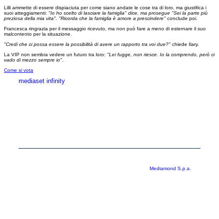
Lilli ammette di essere dispiaciuta per come siano andate le cose tra di loro, ma giustifica i
suoi atteggiamenti:
"Io ho scelto di lasciare la famiglia" dice, ma prosegue "Sei la parte più
preziosa della mia vita". "Ricorda che la famiglia è amore a prescindere"
conclude poi.
Francesca ringrazia per il messaggio ricevuto, ma non può fare a meno di esternare il suo
malcontento per la situazione.
"Credi che ci possa essere la possibilità di avere un rapporto tra voi due?"
chiede Ilary.
La VIP non sembra vedere un futuro tra loro:
"Lei fugge, non riesce. Io la comprendo, però ci
vado di mezzo sempre io"
.
Come si vota
mediaset infinity
MEDIASET INFINITY
CORPORATE
PRIVACY
COOKIE
Copyright © 1999-2026 RTI S.p.A. Direzione Business Digital - P.Iva
03976881007 - Tutti i diritti riservati - Per la pubblicità
Mediamond S.p.a.
RTI spa, Gruppo Mediaset - Sede legale: 00187 Roma Largo del Nazareno 8 -
Cap. Soc. € 500.000.007,00 int. vers. - Registro delle Imprese di Roma,
C.F.06921720154
Rispetto ai contenuti e ai dati personali trasmessi e/o riprodotti è vietata ogni
utilizzazione funzionale all’addestramento di sistemi di intelligenza artificiale
generativa. È altresì fatto divieto espresso di utilizzare mezzi automatizzati di
data scraping.