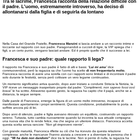
Tra le lacrime, Francesca racconta della relazione difficile con
il padre. L'uomo, estremamente introverso, ha deciso di
allontanarsi dalla figlia e di seguirla da lontano
Nella Casa del Grande Fratello,
Francesca Manzini
si lascia andare a un racconto intimo e
toccante sul rapporto con suo padre. Paragonandoli a cuccioli di tigre, la VIP spiega che i
figli, a un certo punto, vengano lasciati andare. Ed è proprio quello che è successo a lei.
Francesca e suo padre: quale rapporto li lega?
Il rapporto tra Francesca e suo padre è fatto di alti e bassi. “
Lui mi ama
”
dice
commuovendosi, però la ragazza sa che l'uomo ha scelto
di non frequentarla molto.
Francesca racconta di avere una sorella con cui i rapporti sono limitati e di incontrare il padre
solo durante le festività, senza però coltivare un vero legame continuativo.
Un momento significativo arriva quando, dopo aver iniziato a condurre Striscia la Notizia, la
VIP riceve un messaggio inaspettato proprio dal padre: “
Complimenti, non sapevo fossi così
brava
” le ha scritto. Attraverso questo gesto, la ragazza ha capito che il papà, anche se a
distanza, la segue sempre.
Dalle parole di Francesca, emerge la figura di un uomo molto introverso, incapace di
manifestare apertamente i propri sentimenti. Questa condizione, probabilmente lo porta a
soffrire ancora più di lei.
Dopo anni di silenzio, padre e figlia avevano ritrovato un equilibrio, costruendo un rapporto
sereno. Tuttavia, tutto cambia nuovamente quando lui incontra la sua attuale compagna:
una nuova vita che lo rende felice, ma che segna un ulteriore distacco. Francesca accetta
questa scelta senza rancore: “
Non gli rimprovero niente
”.
Con grande maturità, Francesca riflette su ciò che ha ricevuto da questa relazione
complessa: anche le mancanze l'hanno aiutata a crescere e a diventare la persona che è
oggi.
“
Mi ha dato non
dandomi”
dice tra le lacrime. Non si pente di nulla, la ragazza ha