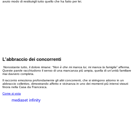
avuto modo di restituirgli tutto quello che ha fatto per lei.
L'abbraccio dei concorrenti
Nonostante tutto, il dolore rimane: “
Non è che mi manca lui, mi manca la famiglia
” afferma.
Queste parole racchiudono il senso di una mancanza più ampia, quella di un'unità familiare
mai davvero completa.
Il racconto emoziona profondamente gli altri concorrenti, che si stringono attorno in un
abbraccio collettivo, dimostrando affetto e vicinanza in uno dei momenti più intensi vissuti
finora nella Casa da Francesca.
Come si vota
mediaset infinity
MEDIASET INFINITY
CORPORATE
PRIVACY
COOKIE