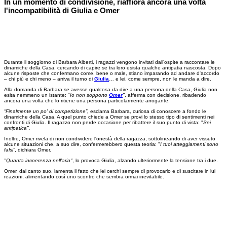
In un momento di condivisione, riaffiora ancora una volta
l'incompatibilità di Giulia e Omer
Durante il soggiorno di Barbara Alberti, i ragazzi vengono invitati dall'ospite a raccontare le
dinamiche della Casa, cercando di capire se tra loro esista qualche antipatia nascosta. Dopo
alcune risposte che confermano come, bene o male, stiano imparando ad andare d'accordo
– chi più e chi meno – arriva il turno di
Giulia
… e lei, come sempre, non le manda a dire.
Alla domanda di Barbara se avesse qualcosa da dire a una persona della Casa, Giulia non
esita nemmeno un istante: "
Io non sopporto
Omer
"
, afferma con decisione, ribadendo
ancora una volta che lo ritiene una persona particolarmente arrogante.
“
Finalmente un po' di competizione”,
esclama Barbara, curiosa di conoscere a fondo le
dinamiche della Casa. A quel punto chiede a Omer se provi lo stesso tipo di sentimenti nei
confronti di Giulia. Il ragazzo non perde occasione per ribattere il suo punto di vista: "
Sei
antipatica".
Inoltre, Omer rivela di non condividere l'onestà della ragazza, sottolineando di aver vissuto
alcune situazioni che, a suo dire, confermerebbero questa teoria: "
I tuoi atteggiamenti sono
falsi”
, dichiara Omer.
"Quanta incoerenza nell'aria"
, lo provoca Giulia, alzando ulteriormente la tensione tra i due.
Omer, dal canto suo, lamenta il fatto che lei cerchi sempre di provocarlo e di suscitare in lui
reazioni, alimentando così uno scontro che sembra ormai inevitabile.