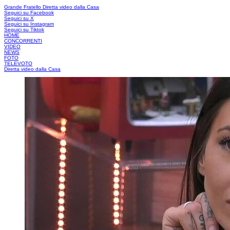
Grande Fratello
Diretta video dalla Casa
Seguici su Facebook
Seguici su X
Seguici su Instagram
Seguici su Tiktok
HOME
CONCORRENTI
VIDEO
NEWS
FOTO
TELEVOTO
Diretta video dalla Casa