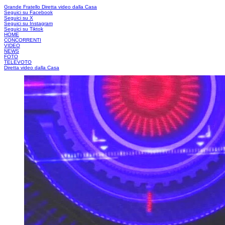
Grande Fratello
Diretta video dalla Casa
Seguici su Facebook
Seguici su X
Seguici su Instagram
Seguici su Tiktok
HOME
CONCORRENTI
VIDEO
NEWS
FOTO
TELEVOTO
Diretta video dalla Casa