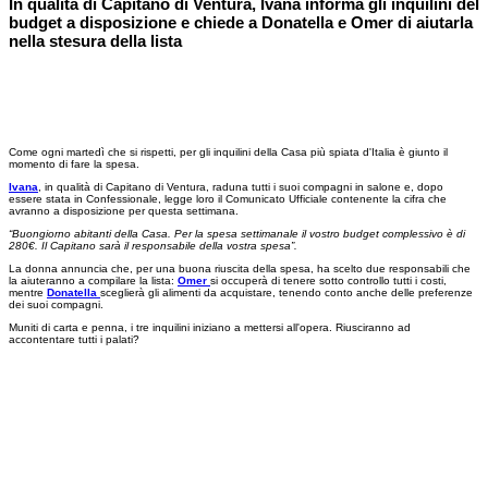
In qualità di Capitano di Ventura, Ivana informa gli inquilini del
budget a disposizione e chiede a Donatella e Omer di aiutarla
nella stesura della lista
Come ogni martedì che si rispetti, per gli inquilini della Casa più spiata d'Italia è giunto il
momento di fare la spesa.
Ivana
, in qualità di Capitano di Ventura, raduna tutti i suoi compagni in salone e, dopo
essere stata in Confessionale, legge loro il Comunicato Ufficiale contenente la cifra che
avranno a disposizione per questa settimana.
“Buongiorno abitanti della Casa. Per la spesa settimanale il vostro budget complessivo è di
280€. Il Capitano sarà il responsabile della vostra spesa”.
La donna annuncia che, per una buona riuscita della spesa, ha scelto due responsabili che
la aiuteranno a compilare la lista:
Omer
si occuperà di tenere sotto controllo tutti i costi,
mentre
Donatella
sceglierà gli alimenti da acquistare, tenendo conto anche delle preferenze
dei suoi compagni.
Muniti di carta e penna, i tre inquilini iniziano a mettersi all'opera. Riusciranno ad
accontentare tutti i palati?