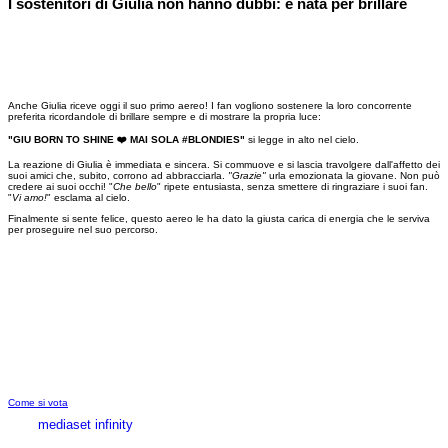
I sostenitori di Giulia non hanno dubbi: è nata per brillare
Anche Giulia riceve oggi il suo primo aereo! I fan vogliono sostenere la loro concorrente
preferita ricordandole di brillare sempre e di mostrare la propria luce:
"GIU BORN TO SHINE ❤️ MAI SOLA #BLONDIES"
si legge in alto nel cielo.
La reazione di Giulia è immediata e sincera. Si commuove e si lascia travolgere dall'affetto dei
suoi amici che, subito, corrono ad abbracciarla.
"Grazie"
urla emozionata la giovane. Non può
credere ai suoi occhi! "
Che bello
" ripete entusiasta, senza smettere di ringraziare i suoi fan.
"
Vi amo!
" esclama al cielo.
Finalmente si sente felice, questo aereo le ha dato la giusta carica di energia che le serviva
per proseguire nel suo percorso.
Come si vota
mediaset infinity
MEDIASET INFINITY