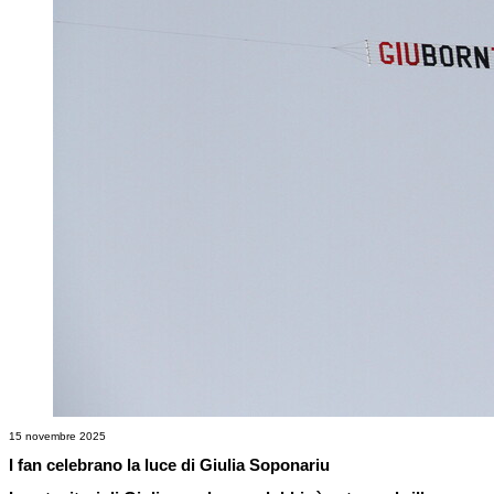
15 novembre 2025
I fan celebrano la luce di Giulia Soponariu