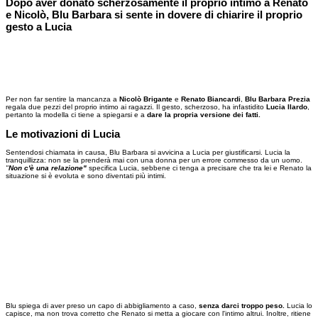
Dopo aver donato scherzosamente il proprio intimo a Renato
e Nicolò, Blu Barbara si sente in dovere di chiarire il proprio
gesto a Lucia
Per non far sentire la mancanza a
Nicolò Brigante
e
Renato Biancardi
,
Blu Barbara Prezia
regala due pezzi del proprio intimo ai ragazzi. Il gesto, scherzoso, ha infastidito
Lucia Ilardo
,
pertanto la modella ci tiene a spiegarsi e a
dare la propria versione dei fatti.
Le motivazioni di Lucia
Sentendosi chiamata in causa, Blu Barbara si avvicina a Lucia per giustificarsi. Lucia la
tranquillizza: non se la prenderà mai con una donna per un errore commesso da un uomo.
"
Non c'è una relazione"
specifica Lucia, sebbene ci tenga a precisare che tra lei e Renato la
situazione si è evoluta e sono diventati più intimi.
Blu spiega di aver preso un capo di abbigliamento a caso,
senza darci troppo peso.
Lucia lo
capisce, ma non trova corretto che Renato si metta a giocare con l'intimo altrui. Inoltre, ritiene