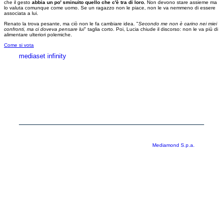
che il gesto
abbia un po' sminuito quello che c'è tra di loro.
Non devono stare assieme ma
lo valuta comunque come uomo. Se un ragazzo non le piace, non le va nemmeno di essere
associata a lui.
Renato la trova pesante, ma ciò non le fa cambiare idea. "
Secondo me non è carino nei miei
confronti, ma ci doveva pensare lui
" taglia corto. Poi, Lucia chiude il discorso: non le va più di
alimentare ulteriori polemiche.
Come si vota
mediaset infinity
MEDIASET INFINITY
CORPORATE
PRIVACY
COOKIE
Copyright © 1999-2026 RTI S.p.A. Direzione Business Digital - P.Iva
03976881007 - Tutti i diritti riservati - Per la pubblicità
Mediamond S.p.a.
RTI spa, Gruppo Mediaset - Sede legale: 00187 Roma Largo del Nazareno 8 -
Cap. Soc. € 500.000.007,00 int. vers. - Registro delle Imprese di Roma,
C.F.06921720154
Rispetto ai contenuti e ai dati personali trasmessi e/o riprodotti è vietata ogni
utilizzazione funzionale all’addestramento di sistemi di intelligenza artificiale
generativa. È altresì fatto divieto espresso di utilizzare mezzi automatizzati di
data scraping.