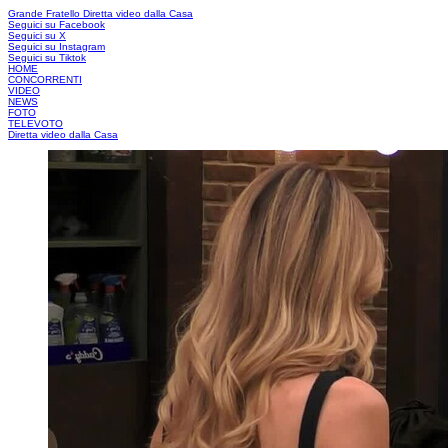
Grande Fratello
Diretta video dalla Casa
Seguici su Facebook
Seguici su X
Seguici su Instagram
Seguici su Tiktok
HOME
CONCORRENTI
VIDEO
NEWS
FOTO
TELEVOTO
Diretta video dalla Casa