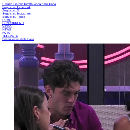
Grande Fratello
Diretta video dalla Casa
Seguici su Facebook
Seguici su X
Seguici su Instagram
Seguici su Tiktok
HOME
CONCORRENTI
VIDEO
NEWS
FOTO
TELEVOTO
Diretta video dalla Casa