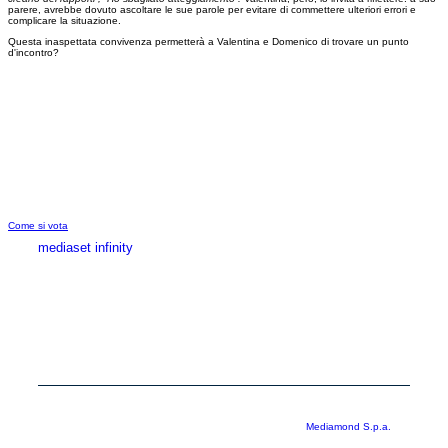
parere, avrebbe dovuto ascoltare le sue parole per evitare di commettere ulteriori errori e
complicare la situazione.
Questa inaspettata convivenza permetterà a Valentina e Domenico di trovare un punto
d'incontro?
Come si vota
mediaset infinity
MEDIASET INFINITY
CORPORATE
PRIVACY
COOKIE
Copyright © 1999-2026 RTI S.p.A. Direzione Business Digital - P.Iva
03976881007 - Tutti i diritti riservati - Per la pubblicità
Mediamond S.p.a.
RTI spa, Gruppo Mediaset - Sede legale: 00187 Roma Largo del Nazareno 8 -