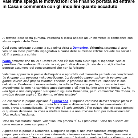
Valentina spiega le motivazioni che l'hanno portata ad entrare
in Casa e commenta con gli inquilini quanto accaduto
Al termine della sesta puntata, Valentina si lascia andare ad un momento di confidenze con
alcuni inquilini della Casa.
Così come spiegato durante la sua prima visita a
Domenico
,
Valentina
racconta di aver
vissuto un mese piuttosto impegnativo a causa delle numerose critiche ricevute sui social e
ciò l'ha portata a soffrire.
Ivana
ammette che tra lei e Domenico non c'è mai stato alcun tipo di rapporto:
“Non ci
prendiamo”
le confessa. Nonostante ciò, però, dice di avergli dato dei consigli affinché
potesse assumere dei comportamenti che non la ferissero.
Valentina apprezza le parole dell'inquilina e approfitta del momento per farle dei complimenti:
“Io ti reputo una persona molto intelligente. Lui dovrebbe rapportarsi con le persone più
grandi, invece lui è proprio infantile”
esclama. A proposito di Domenico, ribadisce la sua
delusione. Confessa di essere entrata più volte in Casa solo perché, nonostante i vari
avvertimenti, lui non ha cambiato atteggiamento e ciò non ha fatto altro che ferirla:
“Lui ha
una figlia e una compagna”.
Per quanto riguarda Benedetta, però, commenta:
“Da donna, mi
avrebbe dovuto capire”, “Da donna, mi devi tutelare”.
Ad esprimere la propria opinione è
Francesca
. L'inquilina confessa di aver sempre preso le
sue difese in quanto non ha potuto fare a meno di immedesimarsi in lei; nonostante ciò,
però, prova a tranquillizzarla:
“È vero che c'è solo amicizia”.
Per evitare che lei possa pentirsi
di qualsiasi decisione, la invita a riflettere bene e a non rovinare tutto per motivazioni futili:
“Non mollate”
esclama.
“Non ho mai mollato”
ribatte Valentina, ma precisa
“È lui il problema”, "Non ha tutelato me
come madre e come compagna".
A prendere la parola è Domenico. L'inquilino spiega di non aver cambiato atteggiamento
proprio per evitare che i suoi comportamenti potessero essere fraintesi:
“Vuoi o non vuoi si
creano dei rapporti”, “Ho sbagliato atteggiamento”.
Valentina, però, lo invita a riflettere: a suo