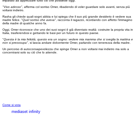
imparato ad apprezzare tutto ciò che possiede oggi.
"Vivo adesso"
, afferma col sorriso Omer, ribadendo di voler guardare solo avanti, senza più
voltarsi indietro.
Rasha gli chiede quali sogni abbia e lui spiega che il suo più grande desiderio è vedere sua
madre felice. "
Quel sorriso che aveva"
, racconta il ragazzo, ricordando con affetto l'immagino
della madre di qualche anno fa.
Oggi, Omer riconosce che uno dei suoi sogni è già diventato realtà: costruire la propria vita in
Italia, trasferendosi e gettando le basi per un futuro in questo paese.
"
Questa è la mia felicità, questo era un sogno: vedere mia mamma che si sveglia la mattina e
non si preoccupa"
, si lascia andare dolcemente Omer, parlando con tenerezza della madre.
Un percorso di autoconsapevolezza che spinge Omer a non voltarsi mai indietro ma solo a
concentrarsi solo su ciò che lo attende.
Come si vota
mediaset infinity
MEDIASET INFINITY
CORPORATE