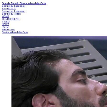
Grande Fratello
Diretta video dalla Casa
Seguici su Facebook
Seguici su X
Seguici su Instagram
Seguici su Tiktok
HOME
CONCORRENTI
VIDEO
NEWS
FOTO
TELEVOTO
Diretta video dalla Casa