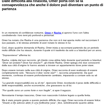
Dalle difficoltà alla rinascita, Omer porta con sé la
consapevolezza che anche il dolore può diventare un punto di
partenza
In un momento di confidenze notturne,
Omer
e
Rasha
si aprono l'uno con l'altra
condividendo i loro temi più profondi e personali.
Omer ha notato che Rasha è una persona che non si è mai aperta molto nel raccontare il
suo passato, e lei stessa ammette di aver notato lo stesso in lui.
Così, dopo qualche domanda di Rasha, Omer inizia a raccontarsi partendo da un periodo
molto difficile che ha vissuto, durante il quale si è trasferito da solo a a Istanbul per un anno.
"Sopravvivevo"
afferma lui.
Rasha, colpita dal suo racconto, gli chiede cosa abbia fatto durante quel periodo a Istanbul.
"Dove sei andato? Dove hai vissuto?",
gli chiede Rasha. Omer spiega che due conoscenti
dalla sua città d'origine lo hanno aiutato a trovare un appartamento dove poter stare.
Dopo essere tornato nella sua città di origine, Omer racconta di aver realizzato di essere
completamente solo.
"Nessuno ti dice 'come stai?' ",
racconta amaramente. Da quel
momento, confessa di essere profondamente cambiato, imparando a contare solo su sé
stesso.
"La grande responsabilità era su di me",
ripercorre Omer, ricordando il peso delle difficoltà e
delle responsabilità, anche economiche, che gravavano su di lui.
"Per quello sono un uomo forte e non fragile",
si apre il ragazzo.
Nonostante il tempo trascorso, Omer non nasconde il dolore legato a quella ferita.
Ma è stato proprio grazie a questo periodo difficile che oggi, Omer racconta di essere felice
:
"Grazie a Dio adesso abito in una bellissima casa"
, dice, sottolineando quanto abbia