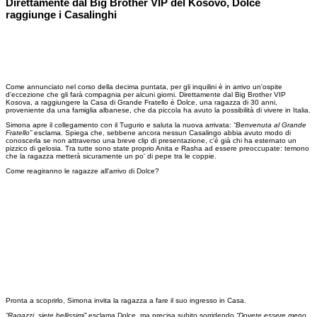
Direttamente dal Big Brother VIP del Kosovo, Dolce
raggiunge i Casalinghi
Come annunciato nel corso della decima puntata, per gli inquilini è in arrivo un'ospite
d'eccezione che gli farà compagnia per alcuni giorni. Direttamente dal Big Brother VIP
Kosova, a raggiungere la Casa di Grande Fratello è Dolce, una ragazza di 30 anni,
proveniente da una famiglia albanese, che da piccola ha avuto la possibilità di vivere in Italia.
Simona apre il collegamento con il Tugurio e saluta la nuova arrivata:
“Benvenuta al Grande
Fratello”
esclama. Spiega che, sebbene ancora nessun Casalingo abbia avuto modo di
conoscerla se non attraverso una breve clip di presentazione, c'è già chi ha esternato un
pizzico di gelosia. Tra tutte sono state proprio Anita e Rasha ad essere preoccupate: temono
che la ragazza metterà sicuramente un po' di pepe tra le coppie.
Come reagiranno le ragazze all'arrivo di Dolce?
Pronta a scoprirlo, Simona invita la ragazza a fare il suo ingresso in Casa.
“Ragazzi, siete bellissimi”
esclama Dolce, ma precisa subito sorridendo
“Dovete essere meno