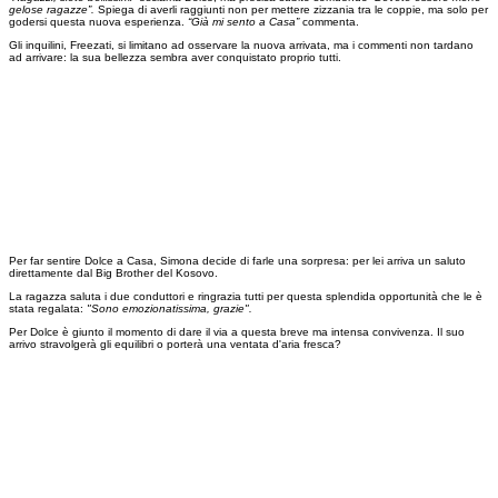
gelose ragazze”.
Spiega di averli raggiunti non per mettere zizzania tra le coppie, ma solo per
godersi questa nuova esperienza.
“Già mi sento a Casa”
commenta.
Gli inquilini, Freezati, si limitano ad osservare la nuova arrivata, ma i commenti non tardano
ad arrivare: la sua bellezza sembra aver conquistato proprio tutti.
Per far sentire Dolce a Casa, Simona decide di farle una sorpresa: per lei arriva un saluto
direttamente dal Big Brother del Kosovo.
La ragazza saluta i due conduttori e ringrazia tutti per questa splendida opportunità che le è
stata regalata:
"Sono emozionatissima, grazie".
Per Dolce è giunto il momento di dare il via a questa breve ma intensa convivenza. Il suo
arrivo stravolgerà gli equilibri o porterà una ventata d'aria fresca?