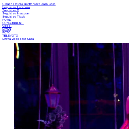
Grande Fratello
Diretta video dalla Casa
Seguici su Facebook
Seguici su X
Seguici su Instagram
Seguici su Tiktok
HOME
CONCORRENTI
VIDEO
NEWS
FOTO
TELEVOTO
Diretta video dalla Casa