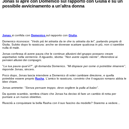
Jonas si apre con Domenico sul rapporto con Giulia e su un
possibile avvicinamento a un'altra donna
Jonas
si confida con
Domenico
sul rapporto con
Giulia
.
Domenico riconosce:
"Vedo più lei attratta da te che tu attratta da lei",
parlando proprio di
Giulia. Subito dopo lo rassicura: anche se dovesse scattare qualcosa in più, non ci sarebbe
nulla di male.
Jonas confessa di avere paura che le continue allusioni del gruppo possano creare
aspettative nella ventenne. A riguardo, sbotta:
"Non avete capito niente"
, riferendosi ai
pensieri allusivi dei compagni.
"
La tua paura qual è?
", gli domanda Domenico.
"Mi dispiace per come ci potrebbe rimanere"
,
risponde Jonas, sincero.
Poco dopo, Jonas lascia intendere a Domenico di voler cambiare direzione, e quella
potrebbe essere proprio
Rasha
. L'amico lo rassicura, convinto che il ragazzo romano abbia le
idee chiare.
Jonas ammette:
"Senza pensare troppo, devo cogliere la palla al balzo".
Da questo scambio, sembra chiaro che Jonas ha deciso di fare un cambio di rotta per
puntare a un nuovo obiettivo.
Riuscirà a conquistare la bella Rasha con il suo fascino da modello? Staremo a vedere...