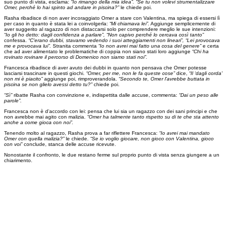
suo punto di vista, esclama:
“Io rimango della mia idea”. “Se tu non volevi strumentalizzare
Omer, perché lo hai spinto ad andare in piscina?”
le chiede poi.
Rasha ribadisce di non aver incoraggiato Omer a stare con Valentina, ma spiega di essersi lì
per caso in quanto è stata lei a coinvolgerla:
“Mi chiamava lei”.
Aggiunge semplicemente di
aver suggerito al ragazzo di non distaccarsi solo per comprendere meglio le sue intenzioni:
“Io gli ho detto: dagli confidenza a parlare”, “Non capivo perché lo cercava così tanto”
confessa.
“C'erano dubbi, stavamo vedendo i suoi atteggiamenti non lineari”, “Lei provocava
me e provocava lui”.
Stranita commenta
“Io non avrei mai fatto una cosa del genere”
e certa
che ad aver alimentato le problematiche di coppia non siano stati loro aggiunge
“Chi ha
rovinato rovinare il percorso di Domenico non siamo stati noi”.
Francesca ribadisce di aver avuto dei dubbi in quanto non pensava che Omer potesse
lasciarsi trascinare in questi giochi.
“Omer, per me, non le fa queste cose”
dice,
“Il ‘dagli corda'
non mi è piacito”
aggiunge poi, rimproverandola.
“Secondo te, Omer l'avrebbe buttata in
piscina se non glielo avessi detto tu?”
chiede poi.
“Sì”
ribatte Rasha con convinzione e, indispettita dalle accuse, commenta:
“Dai un peso alle
parole”.
Francesca non è d'accordo con lei: pensa che lui sia un ragazzo con dei sani principi e che
non avrebbe mai agito con malizia.
“Omer ha talmente tanto rispetto su di te che sta attento
anche a come gioca con noi”.
Tenendo molto al ragazzo, Rasha prova a far riflettere Francesca:
“Io avrei mai mandato
Omer con quella malizia?”
le chiede.
“Se io voglio giocare, non gioco con Valentina, gioco
con voi”
conclude, stanca delle accuse ricevute.
Nonostante il confronto, le due restano ferme sul proprio punto di vista senza giungere a un
chiarimento.