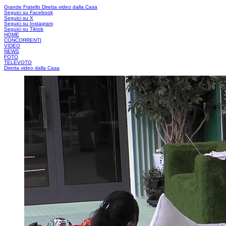
Grande Fratello
Diretta video dalla Casa
Seguici su Facebook
Seguici su X
Seguici su Instagram
Seguici su Tiktok
HOME
CONCORRENTI
VIDEO
NEWS
FOTO
TELEVOTO
Diretta video dalla Casa