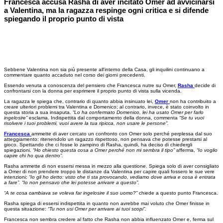
Francesca accusa Rasha di aver incitato Omer ad avvicinarsi
a Valentina, ma la ragazza respinge ogni critica e si difende
spiegando il proprio punto di vista
Sebbene Valentina non sia più presente all'interno della Casa, gli inquilini continuano a
commentare quanto accaduto nel corso dei giorni precedenti.
Essendo venuta a conoscenza del pensiero che Francesca nutre su Omer,
Rasha
decide di
confrontarsi con la donna per esprimere il proprio punto di vista sulla vicenda.
La ragazza le spiega che, contrario di quanto abbia insinuato lei,
Omer
non ha contribuito a
creare ulteriori problemi tra Valentina e Domenico; al contrario, invece, è stato coinvolto in
questa storia a sua insaputa.
“Lo ha confermato Domenico, lei ha usato Omer per farlo
ingelosire”
esclama. Indispettita dal comportamento della donna, commenta
“Se tu vuoi
risolvere i tuoi problemi, vuoi avere la tua ripicca, non usare le persone”.
Francesca
ammette di aver cercato un confronto con Omer solo perché perplessa dal suo
atteggiamento: ritenendolo un ragazzo rispettoso, non pensava che potesse prestarsi al
gioco. Spettando che ci fosse lo zampino di Rasha, quindi, ha deciso di chiedergli
spiegazioni.
“Ho chiesto questa cosa a Omer perché non mi sembra il tipo”
afferma,
“Io voglio
capire chi ho qua dentro”.
Rasha ammette di non essersi messa in mezzo alla questione. Spiega solo di aver consigliato
a Omer di non prendere troppo le distanze da Valentina per capire quali fossero le sue vere
intenzioni:
“Io gli ho detto: visto che ti sta provocando, vediamo dove arriva e cosa è entrata
a fare”. “Io non pensavo che lei potesse arrivare a questo”.
“A te cosa cambiava se voleva far ingelosire il suo uomo?”
chiede a questo punto Francesca.
Rasha spiega di essersi indispettita in quanto non avrebbe mai voluto che Omer finisse in
questa situazione:
“Tu non usi Omer per arrivare ai tuoi scopi”.
Francesca non sembra credere al fatto che Rasha non abbia influenzato Omer e, ferma sul