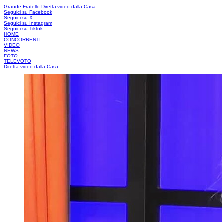
Grande Fratello
Diretta video dalla Casa
Seguici su Facebook
Seguici su X
Seguici su Instagram
Seguici su Tiktok
HOME
CONCORRENTI
VIDEO
NEWS
FOTO
TELEVOTO
Diretta video dalla Casa