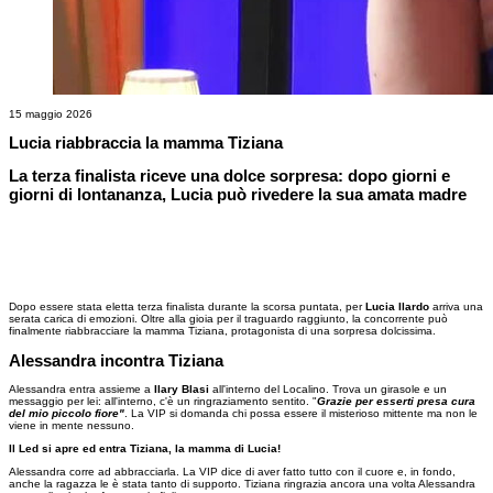
15 maggio 2026
Lucia riabbraccia la mamma Tiziana
La terza finalista riceve una dolce sorpresa: dopo giorni e
giorni di lontananza, Lucia può rivedere la sua amata madre
Dopo essere stata eletta terza finalista durante la scorsa puntata, per
Lucia Ilardo
arriva una
serata carica di emozioni. Oltre alla gioia per il traguardo raggiunto, la concorrente può
finalmente riabbracciare la mamma Tiziana, protagonista di una sorpresa dolcissima.
Alessandra incontra Tiziana
Alessandra entra assieme a
Ilary Blasi
all'interno del Localino. Trova un girasole e un
messaggio per lei: all'interno, c'è un ringraziamento sentito. "
Grazie per esserti presa cura
del mio piccolo fiore"
. La VIP si domanda chi possa essere il misterioso mittente ma non le
viene in mente nessuno.
Il Led si apre ed entra Tiziana, la mamma di Lucia!
Alessandra corre ad abbracciarla. La VIP dice di aver fatto tutto con il cuore e, in fondo,
anche la ragazza le è stata tanto di supporto. Tiziana ringrazia ancora una volta Alessandra