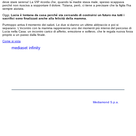
deve stare serena! La VIP ricorda che, quando la madre stava male, spesso scappava
perché non riusciva a sopportare il dolore. Tiziana, però, ci tiene a precisare che la figlia l'ha
sempre aiutata.
Oggi,
Lucia è lontana da casa perché sta cercando di costruirsi un futuro ma tutti i
sacrifici sono finalizzati anche alla felicità della mamma.
Purtroppo arriva il momento dei saluti. Le due si danno un ultimo abbraccio e poi si
separano. L'incontro con la mamma rappresenta uno dei momenti più intensi del percorso di
Lucia nella Casa: un incontro carico di affetto, emozione e sollievo, che le regala nuova forza
proprio a un passo dalla finale.
Come si vota
mediaset infinity
MEDIASET INFINITY
CORPORATE
PRIVACY
COOKIE
Copyright © 1999-2026 RTI S.p.A. Direzione Business Digital - P.Iva
03976881007 - Tutti i diritti riservati - Per la pubblicità
Mediamond S.p.a.
RTI spa, Gruppo Mediaset - Sede legale: 00187 Roma Largo del Nazareno 8 -
Cap. Soc. € 500.000.007,00 int. vers. - Registro delle Imprese di Roma,
C.F.06921720154
Rispetto ai contenuti e ai dati personali trasmessi e/o riprodotti è vietata ogni
utilizzazione funzionale all’addestramento di sistemi di intelligenza artificiale
generativa. È altresì fatto divieto espresso di utilizzare mezzi automatizzati di
data scraping.