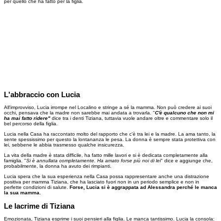
per quello che ha fatto per la figlia.
L'abbraccio con Lucia
All'improvviso, Lucia irrompe nel Localino e stringe a sé la mamma. Non può credere ai suoi
occhi, pensava che la madre non sarebbe mai andata a trovarla. "
C'è qualcuno che non mi
ha mai fatto ridere"
dice tra i denti Tiziana, tuttavia vuole andare oltre e commentare solo il
bel percorso della figlia.
Lucia nella Casa ha raccontato molto del rapporto che c'è tra lei e la madre. La ama tanto, la
sente spessissimo per questo la lontananza le pesa. La donna è sempre stata protettiva con
lei, sebbene le abbia trasmesso qualche insicurezza.
La vita della madre è stata difficile, ha fatto mille lavori e si è dedicata completamente alla
famiglia. "
Si è annullata completamente. Ha amato forse più noi di lei
" dice e aggiunge che,
probabilmente, la donna ha avuto dei rimpianti.
Lucia spera che la sua esperienza nella Casa possa rappresentare anche una distrazione
positiva per mamma Tiziana, che ha lasciato fuori non in un periodo semplice e non in
perfette condizioni di salute.
Forse, Lucia si è aggrappata ad Alessandra perché le manca
la sua mamma.
Le lacrime di Tiziana
Emozionata, Tiziana esprime i suoi pensieri alla figlia. Le manca tantissimo. Lucia la consola: