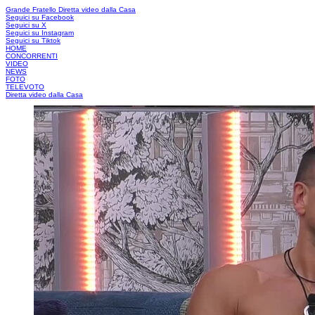
Grande Fratello
Diretta video dalla Casa
Seguici su Facebook
Seguici su X
Seguici su Instagram
Seguici su Tiktok
HOME
CONCORRENTI
VIDEO
NEWS
FOTO
TELEVOTO
Diretta video dalla Casa