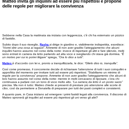
Matteo invita gli inquilini ad essere più rispettosi e propone
delle regole per migliorare la convivenza
Sebbene nella Casa la mattinata sia iniziata con leggerezza, c'è chi ha esternato un pizzico
di fastidio.
Subito dopo il suo risveglio,
Rasha
si dirige in giardino e, visibilmente indispettita, esordisce:
“Vorrei dire una cosa ai ragazzi”.
Ammette di non aver gradito l'atteggiamento che alcuni
inquilini hanno assunto nel corso della notte: invece di rispettare gli altri e fare silenzio, molti
sono entrati in camera da letto parlando ad alta voce e svegliando chi stava già dormiva.
“È
un motivo per cui io potrei litigare”
spiega,
“Ora lo dico a tutti”.
Matteo
è d'accordo con lei e, pronto a tranquillizzarla, le dice:
“Glielo dico io, tranquilla”.
Così come promesso, il concorrente decide di richiamare l'attenzione di tutti i suoi coinquilini e
approfitta del momento per invitare tutti ad essere più rispettosi. “Stabiliamo un minimo di
regole per la convivenza” propone. Ammette di non aver gradito l'atteggiamento che alcuni di
loro hanno assunto nel corso della notte: mentre in molti cercavano di riposare, c'era chi
continuava a parlare con un tono di voce molto alto.
“La camera da letto è un posto sacro”
precisa. Ma non è tutto: Matteo chiede ai presenti di prestare più attenzione alle scorte di
cibo, così da permettere a Donatella di preparare per tutti dei pasti completi e consistenti.
A quanto pare, in Casa iniziano ad emergere i primi fastidi legati alla convivenza. Il discorso di
Matteo spronerà gli inquilini ad essere più rispettosi gli uni verso gli altri?