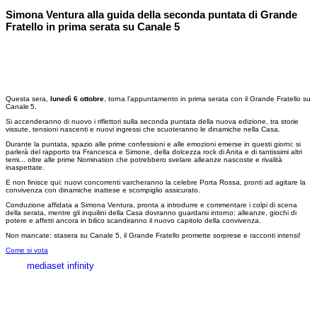
Simona Ventura alla guida della seconda puntata di Grande
Fratello in prima serata su Canale 5
Questa sera,
lunedì 6 ottobre
, torna l'appuntamento in prima serata con il Grande Fratello su
Canale 5.
Si accenderanno di nuovo i riflettori sulla seconda puntata della nuova edizione, tra storie
vissute, tensioni nascenti e nuovi ingressi che scuoteranno le dinamiche nella Casa.
Durante la puntata, spazio alle prime confessioni e alle emozioni emerse in questi giorni: si
parlerà del rapporto tra Francesca e Simone, della dolcezza rock di Anita e di tantissimi altri
temi... oltre alle prime Nomination che potrebbero svelare alleanze nascoste e rivalità
inaspettate.
E non finisce qui: nuovi concorrenti varcheranno la celebre Porta Rossa, pronti ad agitare la
convivenza con dinamiche inattese e scompiglio assicurato.
Conduzione affidata a Simona Ventura, pronta a introdurre e commentare i colpi di scena
della serata, mentre gli inquilini della Casa dovranno guardarsi intorno: alleanze, giochi di
potere e affetti ancora in bilico scandiranno il nuovo capitolo della convivenza.
Non mancate: stasera su Canale 5, il Grande Fratello promette sorprese e racconti intensi!
Come si vota
mediaset infinity
MEDIASET INFINITY
CORPORATE