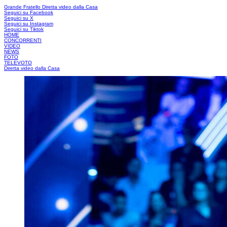
Grande Fratello
Diretta video dalla Casa
Seguici su Facebook
Seguici su X
Seguici su Instagram
Seguici su Tiktok
HOME
CONCORRENTI
VIDEO
NEWS
FOTO
TELEVOTO
Diretta video dalla Casa