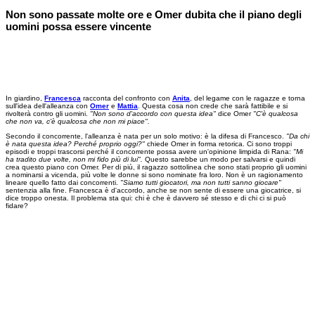
Non sono passate molte ore e Omer dubita che il piano degli
uomini possa essere vincente
In giardino,
Francesca
racconta del confronto con
Anita
, del legame con le ragazze e torna
sull'idea dell'alleanza con
Omer
e
Mattia
. Questa cosa non crede che sarà fattibile e si
rivolterà contro gli uomini.
"Non sono d'accordo con questa idea"
dice Omer
"C'è qualcosa
che non va, c'è qualcosa che non mi piace".
Secondo il concorrente, l'alleanza è nata per un solo motivo: è la difesa di Francesco.
"Da chi
è nata questa idea? Perché proprio oggi?"
chiede Omer in forma retorica. Ci sono troppi
episodi e troppi trascorsi perché il concorrente possa avere un'opinione limpida di Rana:
"Mi
ha tradito due volte, non mi fido più di lui".
Questo sarebbe un modo per salvarsi e quindi
crea questo piano con Omer. Per di più, il ragazzo sottolinea che sono stati proprio gli uomini
a nominarsi a vicenda, più volte le donne si sono nominate fra loro. Non è un ragionamento
lineare quello fatto dai concorrenti.
"Siamo tutti giocatori, ma non tutti sanno giocare"
sentenzia alla fine. Francesca è d'accordo, anche se non sente di essere una giocatrice, si
dice troppo onesta. Il problema sta qui: chi è che è davvero sé stesso e di chi ci si può
fidare?