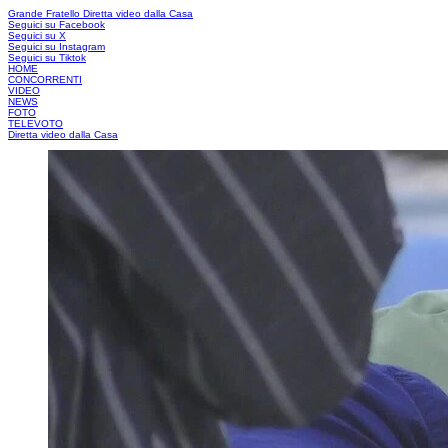
Grande Fratello
Diretta video dalla Casa
Seguici su Facebook
Seguici su X
Seguici su Instagram
Seguici su Tiktok
HOME
CONCORRENTI
VIDEO
NEWS
FOTO
TELEVOTO
Diretta video dalla Casa