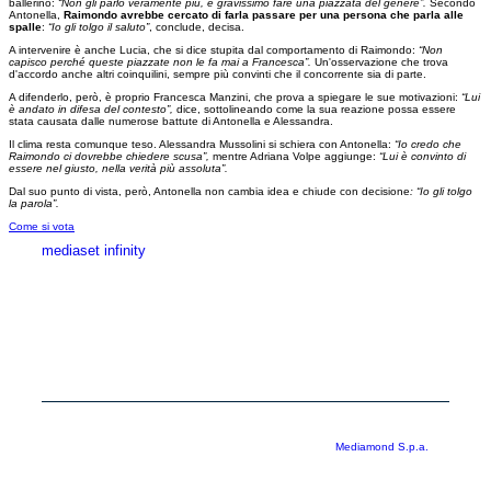
ballerino:
“Non gli parlo veramente più, è gravissimo fare una piazzata del genere”.
Secondo
Antonella,
Raimondo avrebbe cercato di farla passare per una persona che parla alle
spalle
:
“Io gli tolgo il saluto”
, conclude, decisa.
A intervenire è anche Lucia, che si dice stupita dal comportamento di Raimondo:
“Non
capisco perché queste piazzate non le fa mai a Francesca”.
Un'osservazione che trova
d'accordo anche altri coinquilini, sempre più convinti che il concorrente sia di parte.
A difenderlo, però, è proprio Francesca Manzini, che prova a spiegare le sue motivazioni:
“Lui
è andato in difesa del contesto”,
dice, sottolineando come la sua reazione possa essere
stata causata dalle numerose battute di Antonella e Alessandra.
Il clima resta comunque teso. Alessandra Mussolini si schiera con Antonella:
“Io credo che
Raimondo ci dovrebbe chiedere scusa”,
mentre Adriana Volpe aggiunge:
“Lui è convinto di
essere nel giusto, nella verità più assoluta”.
Dal suo punto di vista, però, Antonella non cambia idea e chiude con decisione
: “Io gli tolgo
la parola”.
Come si vota
mediaset infinity
MEDIASET INFINITY
CORPORATE
PRIVACY
COOKIE
Copyright © 1999-2026 RTI S.p.A. Direzione Business Digital - P.Iva
03976881007 - Tutti i diritti riservati - Per la pubblicità
Mediamond S.p.a.
RTI spa, Gruppo Mediaset - Sede legale: 00187 Roma Largo del Nazareno 8 -
Cap. Soc. € 500.000.007,00 int. vers. - Registro delle Imprese di Roma,