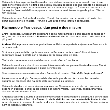
Raimondo interrompe subito Alessandra: non si deve permettere ad accusarlo. Non è sua
intenzione intromettersi nei fatti della coppia, ma non possono dire che Renato ha cambiato il
proprio atteggiamento nei confronti di Lucia da quando la ragazza è diventata finalista. Lui
ha seguito l'evolversi del loro rapporto e ha notato un avvicinamento già da prima. "
Non si
fa!
" esclama.
Raimondo accusa Antonella di mentire: Renato ha dormito con Lucia più e più volte, ben
prima dall'elezione a finalista.
"Per me è una cosa brutta
" prova a concludere.
Raimondo e Francesca: due pesi e due misure
Entra Francesca e Alessandra si domanda come mai Raimondo si stia scaldando tanto con
loro, ma non dice mai niente a
Francesca Manzini
, che in passato ha detto delle cose ben
più gravi.
Adriana Volpe
prova a mediare: probabilmente Raimondo preferisce riprendere Francesca in
separata sede.
Si ritorna a parlare della coppia composta da Renato e Lucia e quest'ultima ci tiene a
specificare di aver dormito con il ragazzo per la prima volta ieri sera.
"
Lui si sta esponendo sentimentalmente in modo diverso"
continua
Raimondo continua a dire di non essere interessato alla coppia ma di voler difendere Renato
dall'accusa di essersi attaccato a Lucia per interessi.
Successivamente accusa Alessandra e Antonella di mentire: "
Dite delle bugie colossali
".
Alessandra va su di giri. Com'è possibile che se la prenda con loro e non faccia mai un
appunto a Francesca che ha detto delle menzogne più grosse?
Raimondo ribadisce di averla ripresa in privato ma Alessandra non ci sta: siccome non si
espone in pubblico, per lei quelle parole non hanno valore. Raimondo, ancora una volta,
dimostra di non vivere la Casa.
Antonella continua a nutrire dubbi sul comportamento di Raimondo e si domanda perché non
abbia approfondito il fatto che
Renato lo abbia definito non meritevole della finale
. Anche
in questo caso, il concorrente sostiene di aver chiarito la questione in privato. “
Tu con noi non
parli”
lo incalza Alessandra.