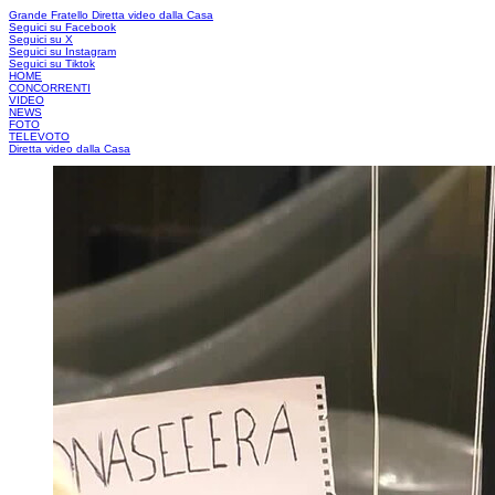
Grande Fratello
Diretta video dalla Casa
Seguici su Facebook
Seguici su X
Seguici su Instagram
Seguici su Tiktok
HOME
CONCORRENTI
VIDEO
NEWS
FOTO
TELEVOTO
Diretta video dalla Casa