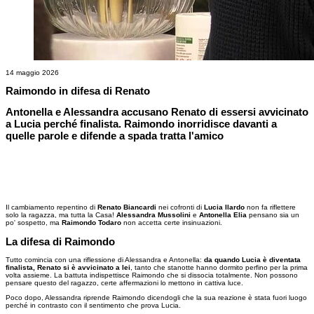
14 maggio 2026
Raimondo in difesa di Renato
Antonella e Alessandra accusano Renato di essersi avvicinato
a Lucia perché finalista. Raimondo inorridisce davanti a
quelle parole e difende a spada tratta l'amico
Il cambiamento repentino di
Renato Biancardi
nei cofronti di
Lucia Ilardo
non fa riflettere
solo la ragazza, ma tutta la Casa!
Alessandra Mussolini
e
Antonella Elia
pensano sia un
po' sospetto, ma
Raimondo Todaro
non accetta certe insinuazioni.
La difesa di Raimondo
Tutto comincia con una riflessione di Alessandra e Antonella:
da quando Lucia è diventata
finalista, Renato si è avvicinato a lei
, tanto che stanotte hanno dormito perfino per la prima
volta assieme. La battuta indispettisce Raimondo che si dissocia totalmente. Non possono
pensare questo del ragazzo, certe affermazioni lo mettono in cattiva luce.
Poco dopo, Alessandra riprende Raimondo dicendogli che la sua reazione è stata fuori luogo
perché in contrasto con il sentimento che prova Lucia.