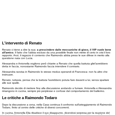
L'intervento di Renato
Renato ci tiene a dire la sua:
a prescindere dalle meccaniche di gioco, il VIP vuole bene
all'amico.
Il fatto che l'abbia escluso da una possibile finale non mette di certo in crisi il loro
rapporto. Anzi, il ragazzo è contento che Raimondo abbia preso le sue difese in merito alla
questione nata con Lucia.
Alessandra e Antonella vogliono però chiarire a Renato che quella battuta gliel'avrebbero
detta in faccia, nonostante Raimondo faccia intendere il contrario.
Alessandra ravvisa in Raimondo lo stesso modus operandi di Francesca: non fa altro che
insinuare.
Renato, tuttavia, pensa che la battuta l'avrebbero potuta fare davanti a lui, senza sparlare
alle sue spalle.
Raimondo decide di mettere fine alla discussione andando a fumare. Antonella e Alessandra
rimangono in cucina, sempre più perplesse e confuse dal comportamento del ballerino.
Le critiche a Raimondo Todaro
Dopo la discussione a cena, nella Casa continua il confronto sull'atteggiamento di Raimondo
Todaro, finito al centro delle critiche di diversi concorrenti.
In cucina, Antonella Elia ribadisce il suo disappunto, dicendosi sorpresa per la reazione del