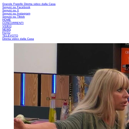
Grande Fratello
Diretta video dalla Casa
Seguici su Facebook
Seguici su X
Seguici su Instagram
Seguici su Tiktok
HOME
CONCORRENTI
VIDEO
NEWS
FOTO
TELEVOTO
Diretta video dalla Casa