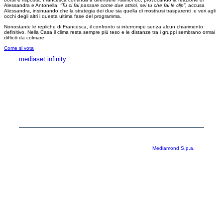
Alessandra e Antonella.
“Tu ci fai passare come due attrici, sei tu che fai le clip”,
accusa
Alessandra, insinuando che la strategia dei due sia quella di mostrarsi trasparenti e veri agli
occhi degli altri i questa ultima fase del programma.
Nonostante le repliche di Francesca, il confronto si interrompe senza alcun chiarimento
definitivo. Nella Casa il clima resta sempre più teso e le distanze tra i gruppi sembrano ormai
difficili da colmare.
Come si vota
mediaset infinity
MEDIASET INFINITY
CORPORATE
PRIVACY
COOKIE
Copyright © 1999-2026 RTI S.p.A. Direzione Business Digital - P.Iva
03976881007 - Tutti i diritti riservati - Per la pubblicità
Mediamond S.p.a.
RTI spa, Gruppo Mediaset - Sede legale: 00187 Roma Largo del Nazareno 8 -
Cap. Soc. € 500.000.007,00 int. vers. - Registro delle Imprese di Roma,
C.F.06921720154
Rispetto ai contenuti e ai dati personali trasmessi e/o riprodotti è vietata ogni
utilizzazione funzionale all’addestramento di sistemi di intelligenza artificiale
generativa. È altresì fatto divieto espresso di utilizzare mezzi automatizzati di
data scraping.