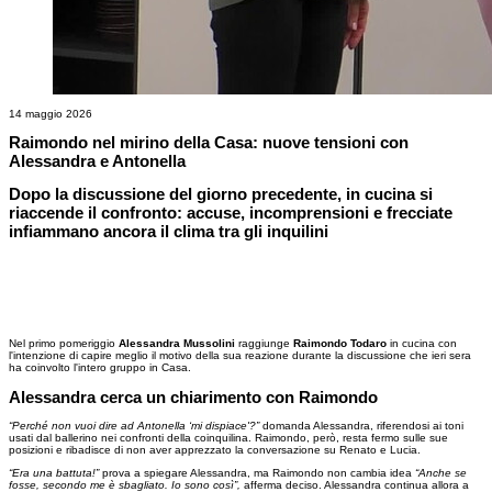
14 maggio 2026
Raimondo nel mirino della Casa: nuove tensioni con
Alessandra e Antonella
Dopo la discussione del giorno precedente, in cucina si
riaccende il confronto: accuse, incomprensioni e frecciate
infiammano ancora il clima tra gli inquilini
Nel primo pomeriggio
Alessandra Mussolini
raggiunge
Raimondo Todaro
in cucina con
l'intenzione di capire meglio il motivo della sua reazione durante la discussione che ieri sera
ha coinvolto l'intero gruppo in Casa.
Alessandra cerca un chiarimento con Raimondo
“Perché non vuoi dire ad Antonella ‘mi dispiace'?”
domanda Alessandra, riferendosi ai toni
usati dal ballerino nei confronti della coinquilina. Raimondo, però, resta fermo sulle sue
posizioni e ribadisce di non aver apprezzato la conversazione su Renato e Lucia.
“Era una battuta!”
prova a spiegare Alessandra, ma Raimondo non cambia idea
“Anche se
fosse, secondo me è sbagliato. Io sono così”,
afferma deciso. Alessandra continua allora a