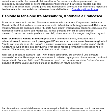
sottolineare quella che, secondo lei, sarebbe un'incoerenza nel comportamento del
coinquilino, accusandolo di avere atteggiamenti diversi con Francesca rispetto agli altri.
“Perché ce l'hai con noi?” chiede prima che Raimondo si allontani, non ottenendo risposta e
lasciandola spiazzata e delusa dall'ostinazione del ballerino.
Guarda qui il confronto
Esplode la tensione tra Alessandra, Antonella e Francesca
Poco dopo, sempre in cucina, Alessandra e Antonella tornano sull'argomento insieme a
Renato e Raul. Antonella si mostra ancora molto infastidita dall'atteggiamento di Raimondo,
mentre Alessandra rincara la dose:
“È stato fuori luogo”
riferendosi al rapporto esclusivo che
Raimondo sembra avere con Francesca, l'unica persona con cui si confiderebbe
davvero
“con noi non parla,
parla solo con le
i"
,
dice cercando il sostegno degli altri ragazzi.
Raul Dumitras
e
Renato Biancardi
provano a difendere l'amico, invitando tutti a
ridimensionare lo scontro, ma il passaggio di Francesca riaccende immediatamente gli animi.
“Basta con questa cosa che andate a parlare in giardino, voi parlate contro di noi”,
sbotta
Alessandra rivolgendosi alla coinquilina. Francesca replica prontamente riaccendendo lo
scontro
“Non è vero, voi attaccate. Lui ha un modo diverso”.
Raul tenta ancora di calmare i toni
“Non posso schierarmi, ma per me è una persona
piacevole”.
Anche Renato prova a sostenere il ballerino, spiegando di non amare i confronti
troppo diretti:
“Io sono fatto così”.
Alessandra, però, non sembra convinta
“mi sembra che
quando abbiamo avuto quei dieci giorni di conflitto eri molto polemico”
.
La discussione, nata inizialmente da una semplice battuta, si trasforma così in un acceso
botta e risposta. Francesca continua a difendere Raimondo, provocando la reazione di