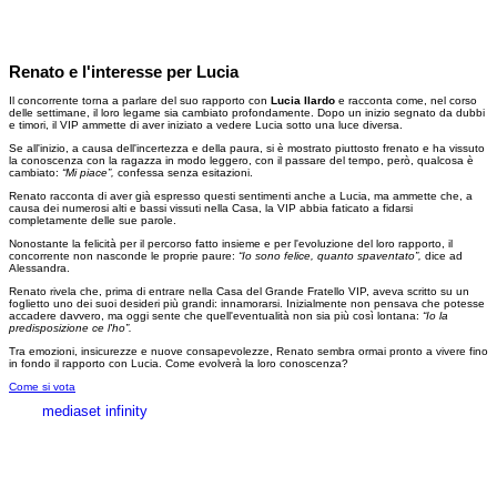
Renato e l'interesse per Lucia
Il concorrente torna a parlare del suo rapporto con
Lucia Ilardo
e racconta come, nel corso
delle settimane, il loro legame sia cambiato profondamente. Dopo un inizio segnato da dubbi
e timori, il VIP ammette di aver iniziato a vedere Lucia sotto una luce diversa.
Se all'inizio, a causa dell'incertezza e della paura, si è mostrato piuttosto frenato e ha vissuto
la conoscenza con la ragazza in modo leggero, con il passare del tempo, però, qualcosa è
cambiato:
“Mi piace”,
confessa senza esitazioni.
Renato racconta di aver già espresso questi sentimenti anche a Lucia, ma ammette che, a
causa dei numerosi alti e bassi vissuti nella Casa, la VIP abbia faticato a fidarsi
completamente delle sue parole.
Nonostante la felicità per il percorso fatto insieme e per l'evoluzione del loro rapporto, il
concorrente non nasconde le proprie paure:
“Io sono felice, quanto spaventato”,
dice ad
Alessandra.
Renato rivela che, prima di entrare nella Casa del Grande Fratello VIP, aveva scritto su un
foglietto uno dei suoi desideri più grandi: innamorarsi. Inizialmente non pensava che potesse
accadere davvero, ma oggi sente che quell'eventualità non sia più così lontana:
“Io la
predisposizione ce l'ho”.
Tra emozioni, insicurezze e nuove consapevolezze, Renato sembra ormai pronto a vivere fino
in fondo il rapporto con Lucia. Come evolverà la loro conoscenza?
Come si vota
mediaset infinity
MEDIASET INFINITY
CORPORATE