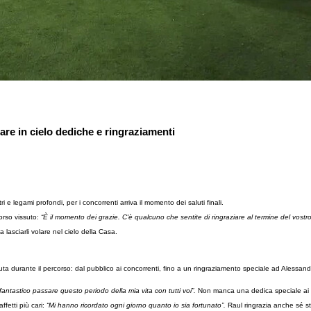
lare in cielo dediche e ringraziamenti
 e legami profondi, per i concorrenti arriva il momento dei saluti finali.
orso vissuto:
“È il momento dei grazie. C'è qualcuno che sentite di ringraziare al termine del vostro
 a lasciarli volare nel cielo della Casa.
ta durante il percorso: dal pubblico ai concorrenti, fino a un ringraziamento speciale ad Alessand
antastico passare questo periodo della mia vita con tutti voi”.
Non manca una dedica speciale ai 
ffetti più cari:
“Mi hanno ricordato ogni giorno quanto io sia fortunato”.
Raul ringrazia anche sé st