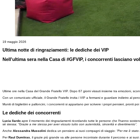
19 maggio 2026
Ultima notte di ringraziamenti: le dediche dei VIP
Nell'ultima sera nella Casa di #GFVIP, i concorrenti lasciano vo
Ultime ore nella Casa del Grande Fratello VIP. Dopo 67 giorni vissuti insieme tra emozioni, scontri
Con un comunicato ufficiale, il Grande Fratello invita i VIP a fermarsi e guardare indietro al perc
Muniti di bigliettini e palloncini, i concorrenti si appartano per scrivere i propri pensieri, pronti poi
Le dediche dei concorrenti
Lucia Ilardo
apre il momento dei ringraziamenti ricordando tutte le persone che l'hanno sostenu
sé stessa:
“Grazie a me stessa per aver vissuto tutto con autenticità, sincerità e divertimento”.
Anche
Alessandra Mussolini
dedica un pensiero ai suoi compagni di viaggio:
“Per me è stato f
Per
Raul Dumitras
, il grazie più grande va alle persone incontrate durante il percorso e ai suoi a