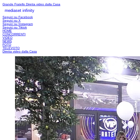
Grande Fratello
Diretta video dalla Casa
mediaset infinity
LOGIN
Seguici su Facebook
Seguici su X
Seguici su Instagram
Seguici su Tiktok
HOME
CONCORRENTI
VIDEO
NEWS
FOTO
TELEVOTO
Diretta video dalla Casa