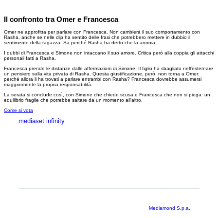
Il confronto tra Omer e Francesca
Omer ne approfitta per parlare con Francesca. Non cambierà il suo comportamento con
Rasha, anche se nelle clip ha sentito delle frasi che potrebbero mettere in dubbio il
sentimento della ragazza. Sa perché Rasha ha detto che la annoia.
I dubbi di Francesca e Simone non intaccano il suo amore. Critica però alla coppia gli attacchi
personali fatti a Rasha.
Francesca prende le distanze dalle affermazioni di Simone. Il figlio ha sbagliato nell'esternare
un pensiero sulla vita privata di Rasha. Questa giustificazione, però, non torna a Omer:
perché allora li ha trovati a parlare entrambi con Rasha? Francesca dovrebbe assumersi
maggiormente la propria responsabilità.
La serata si conclude così, con Simone che chiede scusa e Francesca che non si piega: un
equilibrio fragile che potrebbe saltare da un momento all'altro.
Come si vota
mediaset infinity
MEDIASET INFINITY
CORPORATE
PRIVACY
COOKIE
Copyright © 1999-2026 RTI S.p.A. Direzione Business Digital - P.Iva
03976881007 - Tutti i diritti riservati - Per la pubblicità
Mediamond S.p.a.
RTI spa, Gruppo Mediaset - Sede legale: 00187 Roma Largo del Nazareno 8 -