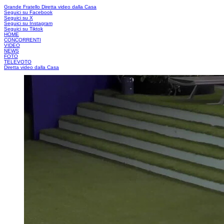
Grande Fratello
Diretta video dalla Casa
Seguici su Facebook
Seguici su X
Seguici su Instagram
Seguici su Tiktok
HOME
CONCORRENTI
VIDEO
NEWS
FOTO
TELEVOTO
Diretta video dalla Casa