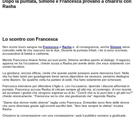
Dopo la puntata, Simone e Francesca provano a chiarirsi con
Rasha
Lo scontro con Francesca
Non scorre buon sangue tra
Francesca
e
Rasha
e, di conseguenza, anche
Simone
viene
coinvolto nelle liti che nascono tra le due. Durante la puntata infatti, i tre si sono scontrati,
accusandosi di falsità e cattiveria.
Mentre Francesca rimane ferma sui suoi punti, Simone sembra aperto al dialogo. Il ragazzo,
appena ne ha l'occasione, chiede scusa a Rasha per averle detto che esce solamente con
uomini facoltosi.
La giordana, ancora offesa, crede che queste parole possano avere risonanza fuori. Nella
vita ha fatto tanto per guadagnare bene senza dipendere da nessuno, pertanto disdegna
certe illazioni. Se qualche volta ha parlato di soldi, l'ha fatto solamente per scherzare.
Francesca interviene per difendere il figlio e, con l'occasione, riprende i discorsi affrontati in
puntata. Francesca accusa Rasha di critcare sempre gli altri ma, al contempo, di non riuscire
ad accettare i giudizi che vengono espressi su di lei. "
Com'è che tu lo puoi fare e gli altri no?
"
chiede retoricamente. "
Francesca sei tu che stai giudicando me
" risponde Rasha.
"Siamo due donne molto diverse
" taglia corto Francesca. Entrambe sono fiere delle donne
che sono diventata grazie agli enormi sacrifici fatti.
"Non fare sempre la vittima
" incalza
Rasha.
Chiudono la conversazione con una constatazione: sarà il pubblico sovrano a giudicarle.