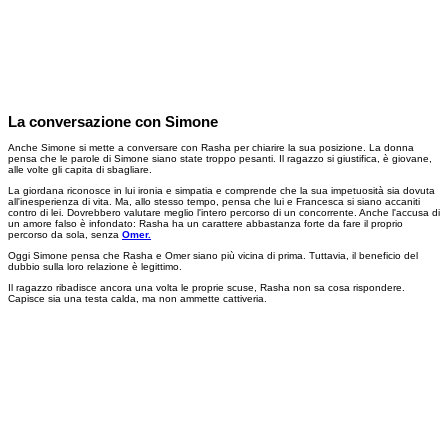
La conversazione con Simone
Anche Simone si mette a conversare con Rasha per chiarire la sua posizione. La donna
pensa che le parole di Simone siano state troppo pesanti. Il ragazzo si giustifica, è giovane,
alle volte gli capita di sbagliare.
La giordana riconosce in lui ironia e simpatia e comprende che la sua impetuosità sia dovuta
all'inesperienza di vita. Ma, allo stesso tempo, pensa che lui e Francesca si siano accaniti
contro di lei. Dovrebbero valutare meglio l'intero percorso di un concorrente. Anche l'accusa di
un amore falso è infondato: Rasha ha un carattere abbastanza forte da fare il proprio
percorso da sola, senza
Omer.
Oggi Simone pensa che Rasha e Omer siano più vicina di prima. Tuttavia, il beneficio del
dubbio sulla loro relazione è legittimo.
Il ragazzo ribadisce ancora una volta le proprie scuse, Rasha non sa cosa rispondere.
Capisce sia una testa calda, ma non ammette cattiveria.