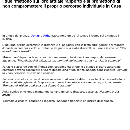
I due riflettono sul loro attuale rapporto e si promettono di
non compromettere il proprio percorso individuale in Casa
In attesa del pranzo,
Jonas
e
Anita
trascorrono un po' di tempo insieme sul divanetto in
cucina.
L'inquilina decide accorciare le distanze e di poggiarsi con la testa sulle gambe del ragazzo.
Jonas le accarezza il volto e, notando da parte sua molta disinvoltura, Jonas le chiede:
“Stai
usando tanta testa?”.
“Adesso no”
risponde la ragazza ma, non volendo farsi trascinare troppo dal momento,
aggiunge:
“Ricordiamoci di utilizzarla, ma non nei tuoi confronti e tu nei miei, in generale”.
Jonas è d'accordo con lei. Pensa che, sebbene tra di loro le distanze si siano accorciate,
entrambi devono continuare a vivere questa avventura senza lasciarsi condizionare:
“Ognuno
fa il suo percorso, questo non cambia”.
Tuttavia, ammette che, se dovesse nascere qualcosa tra di loro, inevitabilmente modificherà
alcuni suoi atteggiamenti. Sorpreso da questo inaspettato avvicinamento, poi, commenta:
“Pensare di iniziare qualcosa qua dentro è assurdo”.
Anita sorride e, volendo mantenere sempre un certo distacco, esclama:
“Nessuno inizia
niente”.
“Staremo a vedere”
conclude il ragazzo, lasciando trapelare un pizzico di speranza.