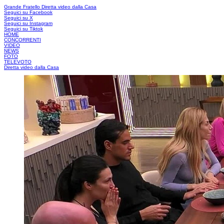
Grande Fratello
Diretta video dalla Casa
Seguici su Facebook
Seguici su X
Seguici su Instagram
Seguici su Tiktok
HOME
CONCORRENTI
VIDEO
NEWS
FOTO
TELEVOTO
Diretta video dalla Casa