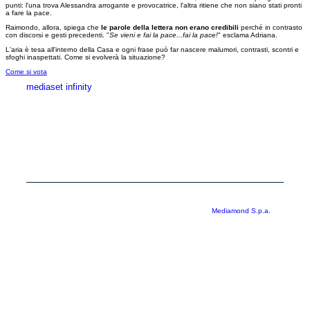
punti: l'una trova Alessandra arrogante e provocatrice, l'altra ritiene che non siano stati pronti
a fare la pace.
Raimondo, allora, spiega che
le parole della lettera non erano credibili
perché in contrasto
con discorsi e gesti precedenti. "
Se vieni e fai la pace...fai la pace!
" esclama Adriana.
L'aria è tesa all'interno della Casa e ogni frase può far nascere malumori, contrasti, scontri e
sfoghi inaspettati. Come si evolverà la situazione?
Come si vota
mediaset infinity
MEDIASET INFINITY
CORPORATE
PRIVACY
COOKIE
Copyright © 1999-2026 RTI S.p.A. Direzione Business Digital - P.Iva
03976881007 - Tutti i diritti riservati - Per la pubblicità
Mediamond S.p.a.
RTI spa, Gruppo Mediaset - Sede legale: 00187 Roma Largo del Nazareno 8 -
Cap. Soc. € 500.000.007,00 int. vers. - Registro delle Imprese di Roma,
C.F.06921720154
Rispetto ai contenuti e ai dati personali trasmessi e/o riprodotti è vietata ogni
utilizzazione funzionale all’addestramento di sistemi di intelligenza artificiale
generativa. È altresì fatto divieto espresso di utilizzare mezzi automatizzati di
data scraping.