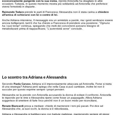
eccessivamente pungente con la sua ironia
, mentre Antonella ha sbagliato in altre
occasioni. Tuttavia, in questo momento mostra più solidarietà ad Antonella che preferisce
viversi l'emotività in disparte.
Raimondo Todaro
prende le parti di Francesca: Alessandra non è stata carina a
chiedere
all'amica di schierarsi con lei o contro di lei.
Anche Adriana interviene. Il messaggio era un armistizio a parole, ma i gesti sembrano essere
ancora belligeranti, tant'è che ha chiesto a Francesca di prendere una posizione. "
Ognuno
ha i suoi tempi"
continua, spiegando che molti dei concorrenti avevano bisogno di
metabolizzare prima di riappacificarsi. "
L'autenticità serve
" conclude.
Lo scontro tra Adriana e Alessandra
Secondo
Paola Caruso
, Adriana si è improvvisamente attaccata ad Antonella. Forse si tratta
di una strategia? Adriana però spiega che nella Casa si può cambiare, inoltre lei non è
succube per questo esprime sempre i propri pensieri.
Alessandra se la prende con Antonella accusando la donna di evitare il confronto. Antonella
le risponde per le rime e Alessandra ripete come fosse un pappagallo. Allora Adriana
suggerisce di smettere di farle l'eco perché non è un buon modo per riconciliarsi.
Renato Biancardi
prova a mediare: chiede di mantenere i toni più pacati. Poi dice ad
Alessandra che, ai suoi occhi, la donna si è ridicolizzata.
Adriana e Alessandra si battibeccano con battute maliziose, mantenendo sempre gli stessi