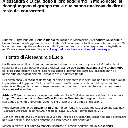
Alessandra e Lucia, dopo il loro soggiorno in Monolocale, si
ricongiungono al gruppo ma le due hanno qualcosa da dire al
resto dei concorrenti
Durante l'ultima puntata,
Renato Biancardi
manda in Monolocale
Alessandra Mussolini
e
Lucia Ilardo
. La villeggiatura finisce e le due VIP rientrano nella Casa durante un Freeze. Ma
le donne hanno qualcosa da dire a tutto il gruppo, reo di non aver apprezzato il bigliettino
pacificatore mandato sotto la porta.
Leggi qui cosa hanno scritto nel messaggio.
Il rientro di Alessandra e Lucia
Un Freeze immobilizza i concorrenti mentre stanno cenando. La porta del Monolocale si
spalanca e da essa escono Lucia e Alessandra.
Le due donne baciano a uno a uno i VIP
,
poi si siedono accanto a loro. Sciolti dall'obbligo di rimanere immobili, i ragazzi danno il
benvenuto alle compagne ma l'accoglienza è piuttosto fredda.
Per prima cosa, Alessandra domanda che fine abbia fatto la lettera, ma non tutti hanno avuto
la possibilità di leggerla. "
Siete spariti
" commenta Alessandra, delusa. Dal momento che
c'erano scritte parole carine, si aspettavano un riscontro. Invece, anche dopo i baci,
hanno
ricevuto solo ostilità.
Adriana Volpe
confessa che avrebbe preferito che le VIP rimanessero nel Monolocale più a
lungo.
"
Io avrei mandato Antonella e Renato in Monolocale
"
aggiunge Alessandra,
spiegando che i due avevano bisogno più di loro di una pausa di riflessione.
Poi si rivolge proprio ad
Antonella Elia
: non è contenta che abbia provato a voltare pagina?
"Secondo me sono cose fasulle, il famoso bacio di Giuda
" commenta la VIP.
"Voi non credete alla buonafede della lettera"
risponde Alessandra, ritenendo che i compagni
non siano felici di rivederle nonostante il loro gesto di riconciliazione.
Messa in mezzo,
Francesca Manzini
ribadisce di essere neutrale: trova
Alessandra