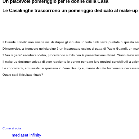
Un piacevole pomeriggio per le donne della Casa
Le Casalinghe trascorrono un pomeriggio dedicato al make-up 
Il Grande Fratello non smette mai di stupire gli inquilini. In vista della terza puntata di questa 
D'improvviso, a irrompere nel giardino è un inaspettato ospite: si tratta di Paolo Guatelli, un ma
“Ciao ragazzi”
esordisce Pietro, procedendo subito con le presentazioni ufficiali.
“Sono felicissi
Il make-up designer spiega di aver raggiunto le donne per dare loro preziosi consigli utili a valoriz
Le concorrenti, entusiaste, si spostano in Zona Beauty e, munite di tutto l'occorrente necessario
Quale sarà il risultato finale?
Come si vota
mediaset infinity