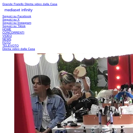
Grande Fratello
Diretta video dalla Casa
mediaset infinity
LOGIN
Seguici su Facebook
Seguici su X
Seguici su Instagram
Seguici su Tiktok
HOME
CONCORRENTI
VIDEO
NEWS
FOTO
TELEVOTO
Diretta video dalla Casa