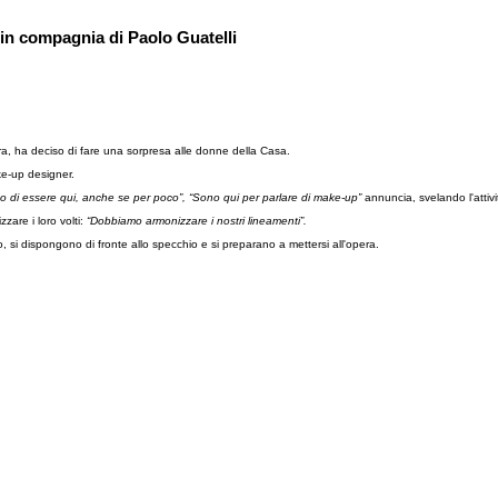
in compagnia di Paolo Guatelli
sera, ha deciso di fare una sorpresa alle donne della Casa.
ke-up designer.
mo di essere qui, anche se per poco”, “Sono qui per parlare di make-up”
annuncia, svelando l'attiv
zare i loro volti:
“Dobbiamo armonizzare i nostri lineamenti”.
, si dispongono di fronte allo specchio e si preparano a mettersi all'opera.