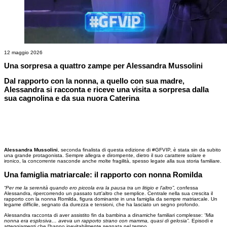
12 maggio 2026
Una sorpresa a quattro zampe per Alessandra Mussolini
Dal rapporto con la nonna, a quello con sua madre,
Alessandra si racconta e riceve una visita a sorpresa dalla
sua cagnolina e da sua nuora Caterina
Alessandra Mussolini
, seconda finalista di questa edizione di #GFVIP, è stata sin da subito
una grande protagonista. Sempre allegra e dirompente, dietro il suo carattere solare e
ironico, la concorrente nasconde anche molte fragilità, spesso legate alla sua storia familiare.
Una famiglia matriarcale: il rapporto con nonna Romilda
“Per me la serenità quando ero piccola era la pausa tra un litigio e l'altro”,
confessa
Alessandra, ripercorrendo un passato tutt'altro che semplice. Centrale nella sua crescita il
rapporto con la nonna Romilda, figura dominante in una famiglia da sempre matriarcale. Un
legame difficile, segnato da durezza e tensioni, che ha lasciato un segno profondo.
Alessandra racconta di aver assistito fin da bambina a dinamiche familiari complesse:
“Mia
nonna era esplosiva… aveva un rapporto strano con mamma, quasi di gelosia”.
Episodi e
atteggiamenti che l'hanno inevitabilmente segnata nel tempo.