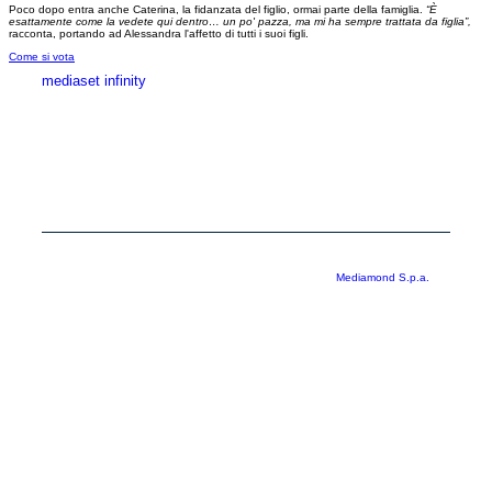
Poco dopo entra anche Caterina, la fidanzata del figlio, ormai parte della famiglia.
“È
esattamente come la vedete qui dentro… un po' pazza, ma mi ha sempre trattata da figlia”,
racconta, portando ad Alessandra l'affetto di tutti i suoi figli.
Come si vota
mediaset infinity
MEDIASET INFINITY
CORPORATE
PRIVACY
COOKIE
Copyright © 1999-2026 RTI S.p.A. Direzione Business Digital - P.Iva
03976881007 - Tutti i diritti riservati - Per la pubblicità
Mediamond S.p.a.
RTI spa, Gruppo Mediaset - Sede legale: 00187 Roma Largo del Nazareno 8 -
Cap. Soc. € 500.000.007,00 int. vers. - Registro delle Imprese di Roma,
C.F.06921720154
Rispetto ai contenuti e ai dati personali trasmessi e/o riprodotti è vietata ogni
utilizzazione funzionale all’addestramento di sistemi di intelligenza artificiale
generativa. È altresì fatto divieto espresso di utilizzare mezzi automatizzati di
data scraping.