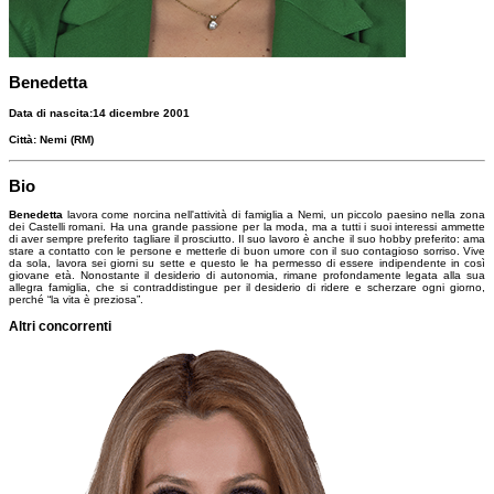
Benedetta
Data di nascita:
14 dicembre 2001
Città:
Nemi (RM)
Bio
Benedetta
lavora come norcina nell'attività di famiglia a Nemi, un piccolo paesino nella zona
dei Castelli romani. Ha una grande passione per la moda, ma a tutti i suoi interessi ammette
di aver sempre preferito tagliare il prosciutto. Il suo lavoro è anche il suo hobby preferito: ama
stare a contatto con le persone e metterle di buon umore con il suo contagioso sorriso. Vive
da sola, lavora sei giorni su sette e questo le ha permesso di essere indipendente in così
giovane età. Nonostante il desiderio di autonomia, rimane profondamente legata alla sua
allegra famiglia, che si contraddistingue per il desiderio di ridere e scherzare ogni giorno,
perché “la vita è preziosa”.
Altri concorrenti