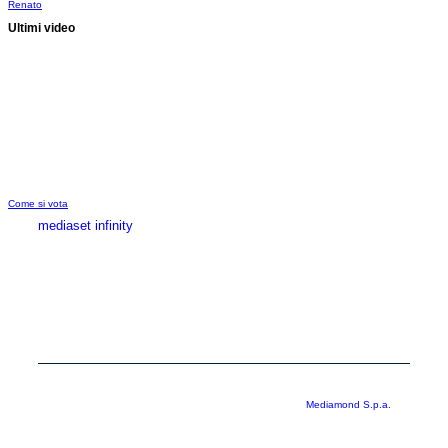
Renato
Ultimi video
Come si vota
mediaset infinity
MEDIASET INFINITY
CORPORATE
PRIVACY
COOKIE
Copyright © 1999-2026 RTI S.p.A. Direzione Business Digital - P.Iva
03976881007 - Tutti i diritti riservati - Per la pubblicità
Mediamond S.p.a.
RTI spa, Gruppo Mediaset - Sede legale: 00187 Roma Largo del Nazareno 8 -
Cap. Soc. € 500.000.007,00 int. vers. - Registro delle Imprese di Roma,
C.F.06921720154