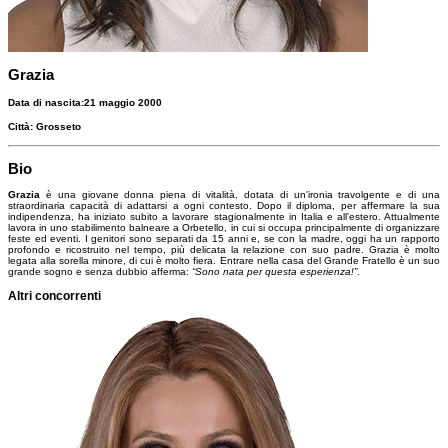
Grazia
Data di nascita:
21 maggio 2000
Città:
Grosseto
Bio
Grazia
è una giovane donna piena di vitalità, dotata di un'ironia travolgente e di una
straordinaria capacità di adattarsi a ogni contesto. Dopo il diploma, per affermare la sua
indipendenza, ha iniziato subito a lavorare stagionalmente in Italia e all'estero. Attualmente
lavora in uno stabilimento balneare a Orbetello, in cui si occupa principalmente di organizzare
feste ed eventi. I genitori sono separati da 15 anni e, se con la madre, oggi ha un rapporto
profondo e ricostruito nel tempo, più delicata la relazione con suo padre. Grazia è molto
legata alla sorella minore, di cui è molto fiera. Entrare nella casa del Grande Fratello è un suo
grande sogno e senza dubbio afferma:
“Sono nata per questa esperienza!”
.
Altri concorrenti