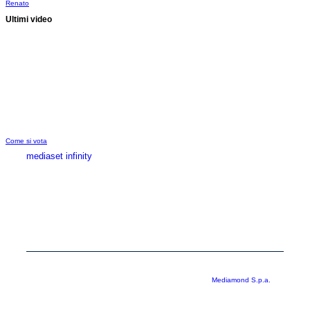
Renato
Ultimi video
Come si vota
mediaset infinity
MEDIASET INFINITY
CORPORATE
PRIVACY
COOKIE
Copyright © 1999-2026 RTI S.p.A. Direzione Business Digital - P.Iva
03976881007 - Tutti i diritti riservati - Per la pubblicità
Mediamond S.p.a.
RTI spa, Gruppo Mediaset - Sede legale: 00187 Roma Largo del Nazareno 8 -
Cap. Soc. € 500.000.007,00 int. vers. - Registro delle Imprese di Roma,
C.F.06921720154