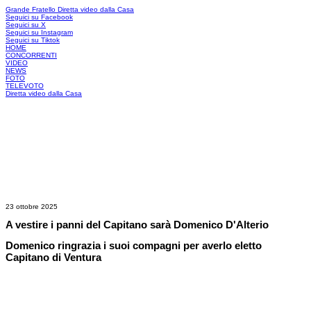
Grande Fratello
Diretta video dalla Casa
Seguici su Facebook
Seguici su X
Seguici su Instagram
Seguici su Tiktok
HOME
CONCORRENTI
VIDEO
NEWS
FOTO
TELEVOTO
Diretta video dalla Casa
23 ottobre 2025
A vestire i panni del Capitano sarà Domenico D'Alterio
Domenico ringrazia i suoi compagni per averlo eletto
Capitano di Ventura