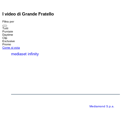
I video di Grande Fratello
Filtra per
Tutti
Puntate
Daytime
Clip
Esclusive
Promo
Come si vota
mediaset infinity
MEDIASET INFINITY
CORPORATE
PRIVACY
COOKIE
Copyright © 1999-2026 RTI S.p.A. Direzione Business Digital - P.Iva
03976881007 - Tutti i diritti riservati - Per la pubblicità
Mediamond S.p.a.
RTI spa, Gruppo Mediaset - Sede legale: 00187 Roma Largo del Nazareno 8 -
Cap. Soc. € 500.000.007,00 int. vers. - Registro delle Imprese di Roma,
C.F.06921720154
Rispetto ai contenuti e ai dati personali trasmessi e/o riprodotti è vietata ogni
utilizzazione funzionale all’addestramento di sistemi di intelligenza artificiale
generativa. È altresì fatto divieto espresso di utilizzare mezzi automatizzati di