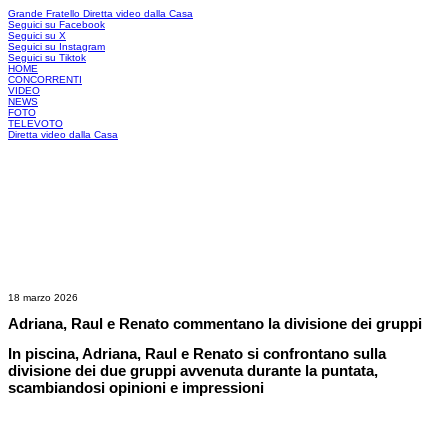
Grande Fratello
Diretta video dalla Casa
Seguici su Facebook
Seguici su X
Seguici su Instagram
Seguici su Tiktok
HOME
CONCORRENTI
VIDEO
NEWS
FOTO
TELEVOTO
Diretta video dalla Casa
18 marzo 2026
Adriana, Raul e Renato commentano la divisione dei gruppi
In piscina, Adriana, Raul e Renato si confrontano sulla
divisione dei due gruppi avvenuta durante la puntata,
scambiandosi opinioni e impressioni