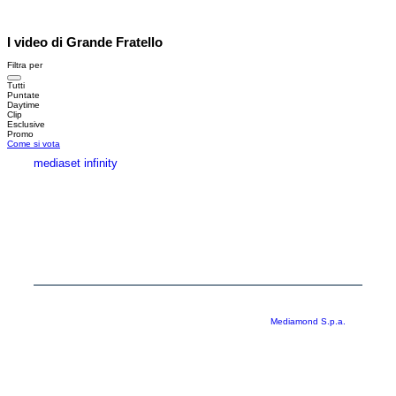
I video di Grande Fratello
Filtra per
Tutti
Puntate
Daytime
Clip
Esclusive
Promo
Come si vota
mediaset infinity
MEDIASET INFINITY
CORPORATE
PRIVACY
COOKIE
Copyright © 1999-2026 RTI S.p.A. Direzione Business Digital - P.Iva
03976881007 - Tutti i diritti riservati - Per la pubblicità
Mediamond S.p.a.
RTI spa, Gruppo Mediaset - Sede legale: 00187 Roma Largo del Nazareno 8 -
Cap. Soc. € 500.000.007,00 int. vers. - Registro delle Imprese di Roma,
C.F.06921720154
Rispetto ai contenuti e ai dati personali trasmessi e/o riprodotti è vietata ogni
utilizzazione funzionale all’addestramento di sistemi di intelligenza artificiale
generativa. È altresì fatto divieto espresso di utilizzare mezzi automatizzati di