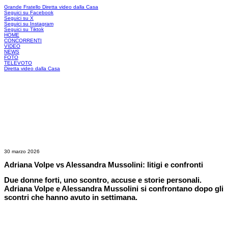
Grande Fratello
Diretta video dalla Casa
Seguici su Facebook
Seguici su X
Seguici su Instagram
Seguici su Tiktok
HOME
CONCORRENTI
VIDEO
NEWS
FOTO
TELEVOTO
Diretta video dalla Casa
30 marzo 2026
Adriana Volpe vs Alessandra Mussolini: litigi e confronti
Due donne forti, uno scontro, accuse e storie personali.
Adriana Volpe e Alessandra Mussolini si confrontano dopo gli
scontri che hanno avuto in settimana.