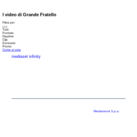
I video di Grande Fratello
Filtra per
Tutti
Puntate
Daytime
Clip
Esclusive
Promo
Come si vota
mediaset infinity
MEDIASET INFINITY
CORPORATE
PRIVACY
COOKIE
Copyright © 1999-2026 RTI S.p.A. Direzione Business Digital - P.Iva
03976881007 - Tutti i diritti riservati - Per la pubblicità
Mediamond S.p.a.
RTI spa, Gruppo Mediaset - Sede legale: 00187 Roma Largo del Nazareno 8 -
Cap. Soc. € 500.000.007,00 int. vers. - Registro delle Imprese di Roma,
C.F.06921720154
Rispetto ai contenuti e ai dati personali trasmessi e/o riprodotti è vietata ogni
utilizzazione funzionale all’addestramento di sistemi di intelligenza artificiale
generativa. È altresì fatto divieto espresso di utilizzare mezzi automatizzati di