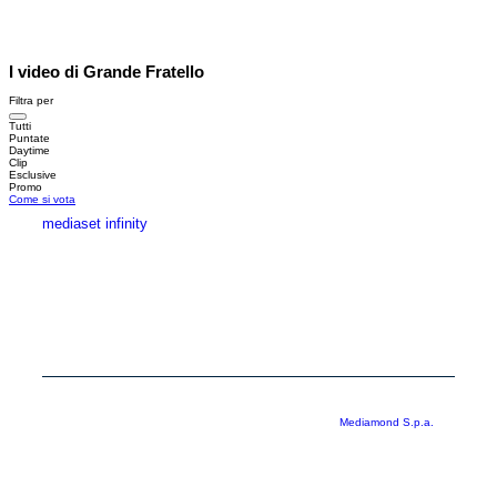
I video di Grande Fratello
Filtra per
Tutti
Puntate
Daytime
Clip
Esclusive
Promo
Come si vota
mediaset infinity
MEDIASET INFINITY
CORPORATE
PRIVACY
COOKIE
Copyright © 1999-2026 RTI S.p.A. Direzione Business Digital - P.Iva
03976881007 - Tutti i diritti riservati - Per la pubblicità
Mediamond S.p.a.
RTI spa, Gruppo Mediaset - Sede legale: 00187 Roma Largo del Nazareno 8 -
Cap. Soc. € 500.000.007,00 int. vers. - Registro delle Imprese di Roma,
C.F.06921720154
Rispetto ai contenuti e ai dati personali trasmessi e/o riprodotti è vietata ogni