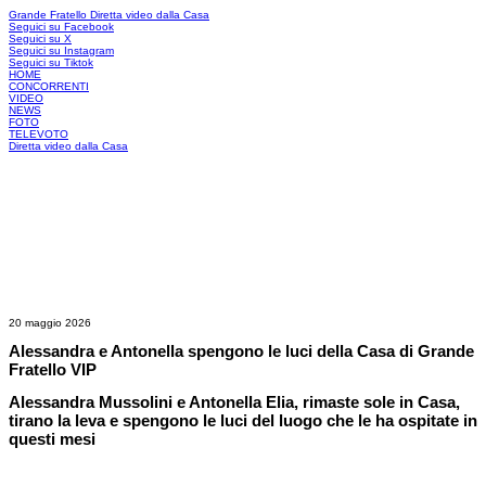
Grande Fratello
Diretta video dalla Casa
Seguici su Facebook
Seguici su X
Seguici su Instagram
Seguici su Tiktok
HOME
CONCORRENTI
VIDEO
NEWS
FOTO
TELEVOTO
Diretta video dalla Casa
20 maggio 2026
Alessandra e Antonella spengono le luci della Casa di Grande
Fratello VIP
Alessandra Mussolini e Antonella Elia, rimaste sole in Casa,
tirano la leva e spengono le luci del luogo che le ha ospitate in
questi mesi