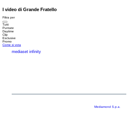
I video di Grande Fratello
Filtra per
Tutti
Puntate
Daytime
Clip
Esclusive
Promo
Come si vota
mediaset infinity
MEDIASET INFINITY
CORPORATE
PRIVACY
COOKIE
Copyright © 1999-2026 RTI S.p.A. Direzione Business Digital - P.Iva
03976881007 - Tutti i diritti riservati - Per la pubblicità
Mediamond S.p.a.
RTI spa, Gruppo Mediaset - Sede legale: 00187 Roma Largo del Nazareno 8 -
Cap. Soc. € 500.000.007,00 int. vers. - Registro delle Imprese di Roma,
C.F.06921720154
Rispetto ai contenuti e ai dati personali trasmessi e/o riprodotti è vietata ogni
utilizzazione funzionale all’addestramento di sistemi di intelligenza artificiale
generativa. È altresì fatto divieto espresso di utilizzare mezzi automatizzati di
data scraping.