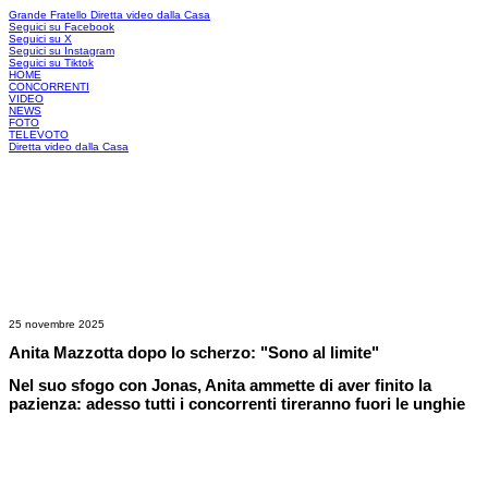
Grande Fratello
Diretta video dalla Casa
Seguici su Facebook
Seguici su X
Seguici su Instagram
Seguici su Tiktok
HOME
CONCORRENTI
VIDEO
NEWS
FOTO
TELEVOTO
Diretta video dalla Casa
25 novembre 2025
Anita Mazzotta dopo lo scherzo: "Sono al limite"
Nel suo sfogo con Jonas, Anita ammette di aver finito la
pazienza: adesso tutti i concorrenti tireranno fuori le unghie