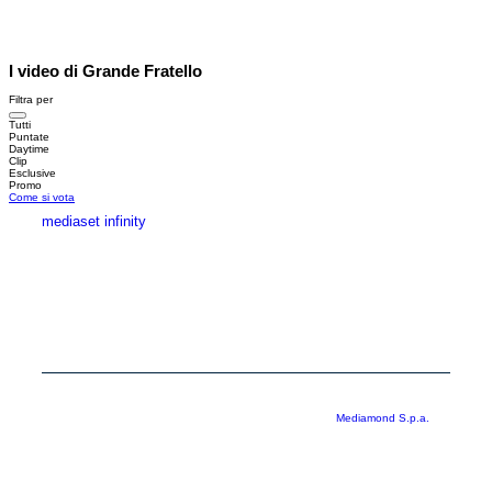
I video di Grande Fratello
Filtra per
Tutti
Puntate
Daytime
Clip
Esclusive
Promo
Come si vota
mediaset infinity
MEDIASET INFINITY
CORPORATE
PRIVACY
COOKIE
Copyright © 1999-2026 RTI S.p.A. Direzione Business Digital - P.Iva
03976881007 - Tutti i diritti riservati - Per la pubblicità
Mediamond S.p.a.
RTI spa, Gruppo Mediaset - Sede legale: 00187 Roma Largo del Nazareno 8 -
Cap. Soc. € 500.000.007,00 int. vers. - Registro delle Imprese di Roma,
C.F.06921720154
Rispetto ai contenuti e ai dati personali trasmessi e/o riprodotti è vietata ogni