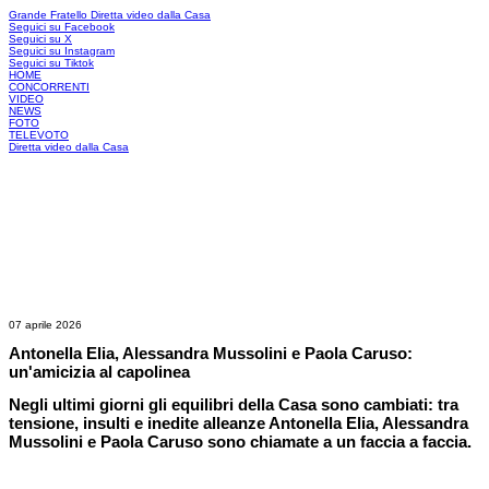
Grande Fratello
Diretta video dalla Casa
Seguici su Facebook
Seguici su X
Seguici su Instagram
Seguici su Tiktok
HOME
CONCORRENTI
VIDEO
NEWS
FOTO
TELEVOTO
Diretta video dalla Casa
07 aprile 2026
Antonella Elia, Alessandra Mussolini e Paola Caruso:
un'amicizia al capolinea
Negli ultimi giorni gli equilibri della Casa sono cambiati: tra
tensione, insulti e inedite alleanze Antonella Elia, Alessandra
Mussolini e Paola Caruso sono chiamate a un faccia a faccia.