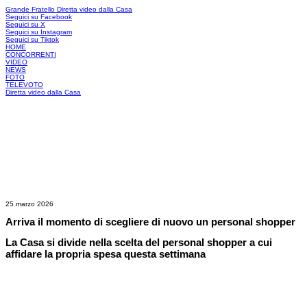
Grande Fratello
Diretta video dalla Casa
Seguici su Facebook
Seguici su X
Seguici su Instagram
Seguici su Tiktok
HOME
CONCORRENTI
VIDEO
NEWS
FOTO
TELEVOTO
Diretta video dalla Casa
25 marzo 2026
Arriva il momento di scegliere di nuovo un personal shopper
La Casa si divide nella scelta del personal shopper a cui
affidare la propria spesa questa settimana