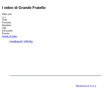
I video di Grande Fratello
Filtra per
Tutti
Puntate
Daytime
Clip
Esclusive
Promo
Come si vota
mediaset infinity
MEDIASET INFINITY
CORPORATE
PRIVACY
COOKIE
Copyright © 1999-2026 RTI S.p.A. Direzione Business Digital - P.Iva
03976881007 - Tutti i diritti riservati - Per la pubblicità
Mediamond S.p.a.
RTI spa, Gruppo Mediaset - Sede legale: 00187 Roma Largo del Nazareno 8 -
Cap. Soc. € 500.000.007,00 int. vers. - Registro delle Imprese di Roma,
C.F.06921720154
Rispetto ai contenuti e ai dati personali trasmessi e/o riprodotti è vietata ogni
utilizzazione funzionale all’addestramento di sistemi di intelligenza artificiale
generativa. È altresì fatto divieto espresso di utilizzare mezzi automatizzati di
data scraping.