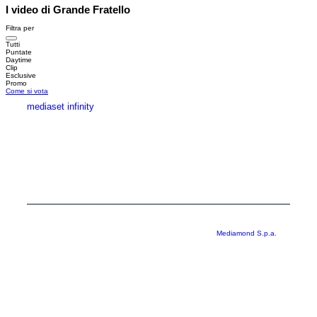
I video di Grande Fratello
Filtra per
Tutti
Puntate
Daytime
Clip
Esclusive
Promo
Come si vota
mediaset infinity
MEDIASET INFINITY
CORPORATE
PRIVACY
COOKIE
Copyright © 1999-2026 RTI S.p.A. Direzione Business Digital - P.Iva
03976881007 - Tutti i diritti riservati - Per la pubblicità
Mediamond S.p.a.
RTI spa, Gruppo Mediaset - Sede legale: 00187 Roma Largo del Nazareno 8 -
Cap. Soc. € 500.000.007,00 int. vers. - Registro delle Imprese di Roma,
C.F.06921720154
Rispetto ai contenuti e ai dati personali trasmessi e/o riprodotti è vietata ogni
utilizzazione funzionale all’addestramento di sistemi di intelligenza artificiale
generativa. È altresì fatto divieto espresso di utilizzare mezzi automatizzati di
data scraping.