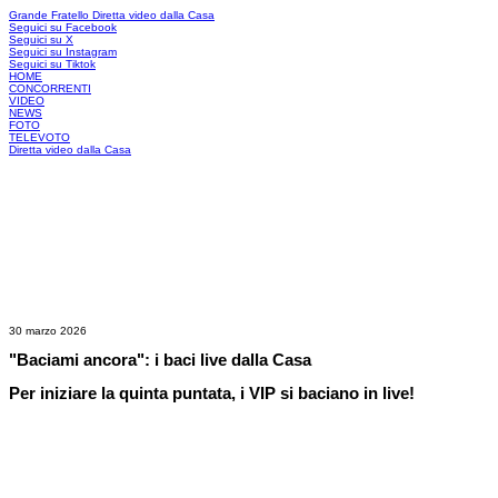
Grande Fratello
Diretta video dalla Casa
Seguici su Facebook
Seguici su X
Seguici su Instagram
Seguici su Tiktok
HOME
CONCORRENTI
VIDEO
NEWS
FOTO
TELEVOTO
Diretta video dalla Casa
30 marzo 2026
"Baciami ancora": i baci live dalla Casa
Per iniziare la quinta puntata, i VIP si baciano in live!