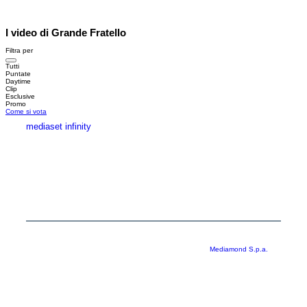
I video di Grande Fratello
Filtra per
Tutti
Puntate
Daytime
Clip
Esclusive
Promo
Come si vota
mediaset infinity
MEDIASET INFINITY
CORPORATE
PRIVACY
COOKIE
Copyright © 1999-2026 RTI S.p.A. Direzione Business Digital - P.Iva
03976881007 - Tutti i diritti riservati - Per la pubblicità
Mediamond S.p.a.
RTI spa, Gruppo Mediaset - Sede legale: 00187 Roma Largo del Nazareno 8 -
Cap. Soc. € 500.000.007,00 int. vers. - Registro delle Imprese di Roma,
C.F.06921720154
Rispetto ai contenuti e ai dati personali trasmessi e/o riprodotti è vietata ogni
utilizzazione funzionale all’addestramento di sistemi di intelligenza artificiale
generativa. È altresì fatto divieto espresso di utilizzare mezzi automatizzati di