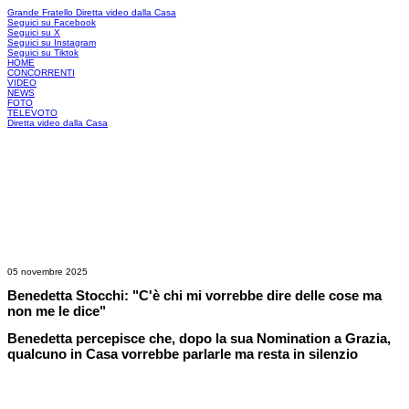
Grande Fratello
Diretta video dalla Casa
Seguici su Facebook
Seguici su X
Seguici su Instagram
Seguici su Tiktok
HOME
CONCORRENTI
VIDEO
NEWS
FOTO
TELEVOTO
Diretta video dalla Casa
05 novembre 2025
Benedetta Stocchi: "C'è chi mi vorrebbe dire delle cose ma
non me le dice"
Benedetta percepisce che, dopo la sua Nomination a Grazia,
qualcuno in Casa vorrebbe parlarle ma resta in silenzio