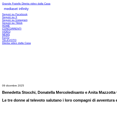
Grande Fratello
Diretta video dalla Casa
mediaset infinity
LOGIN
Seguici su Facebook
Seguici su X
Seguici su Instagram
Seguici su Tiktok
HOME
CONCORRENTI
VIDEO
NEWS
FOTO
TELEVOTO
Diretta video dalla Casa
09 dicembre 2025
Benedetta Stocchi, Donatella Mercoledisanto e Anita Mazzotta 
Le tre donne al televoto salutano i loro compagni di avventura e