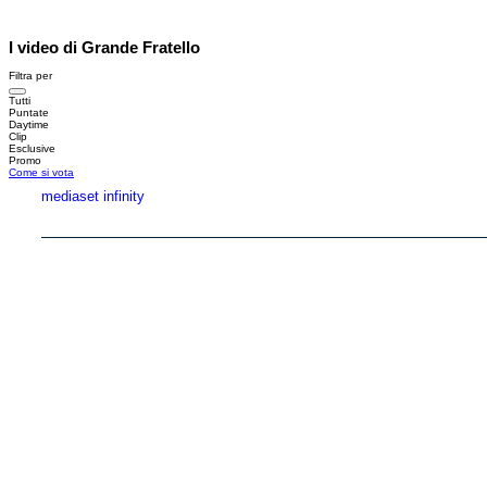
I video di Grande Fratello
Filtra per
Tutti
Puntate
Daytime
Clip
Esclusive
Promo
Come si vota
mediaset infinity
Copyright © 1999-2026 RTI S.p.A. Direzione Business Digital - P.Iva 03976881007 - Tutti i di
RTI spa, Gruppo Mediaset - Sede legale: 00187 Roma Largo del Nazareno 8 - Cap. Soc. 
Rispetto ai contenuti e ai dati personali trasmessi e/o riprodotti è vietata ogni utilizzazion