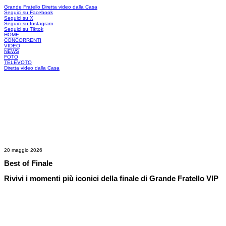
Grande Fratello
Diretta video dalla Casa
Seguici su Facebook
Seguici su X
Seguici su Instagram
Seguici su Tiktok
HOME
CONCORRENTI
VIDEO
NEWS
FOTO
TELEVOTO
Diretta video dalla Casa
20 maggio 2026
Best of Finale
Rivivi i momenti più iconici della finale di Grande Fratello VIP