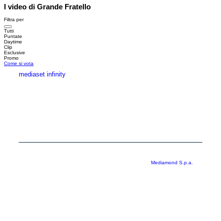
I video di Grande Fratello
Filtra per
Tutti
Puntate
Daytime
Clip
Esclusive
Promo
Come si vota
mediaset infinity
MEDIASET INFINITY
CORPORATE
PRIVACY
COOKIE
Copyright © 1999-2026 RTI S.p.A. Direzione Business Digital - P.Iva
03976881007 - Tutti i diritti riservati - Per la pubblicità
Mediamond S.p.a.
RTI spa, Gruppo Mediaset - Sede legale: 00187 Roma Largo del Nazareno 8 -
Cap. Soc. € 500.000.007,00 int. vers. - Registro delle Imprese di Roma,
C.F.06921720154
Rispetto ai contenuti e ai dati personali trasmessi e/o riprodotti è vietata ogni
utilizzazione funzionale all’addestramento di sistemi di intelligenza artificiale
generativa. È altresì fatto divieto espresso di utilizzare mezzi automatizzati di
data scraping.