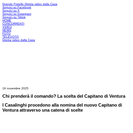
Grande Fratello
Diretta video dalla Casa
Seguici su Facebook
Seguici su X
Seguici su Instagram
Seguici su Tiktok
HOME
CONCORRENTI
VIDEO
NEWS
FOTO
TELEVOTO
Diretta video dalla Casa
16 novembre 2025
Chi prenderà il comando? La scelta del Capitano di Ventura
I Casalinghi procedono alla nomina del nuovo Capitano di
Ventura attraverso una catena di scelte