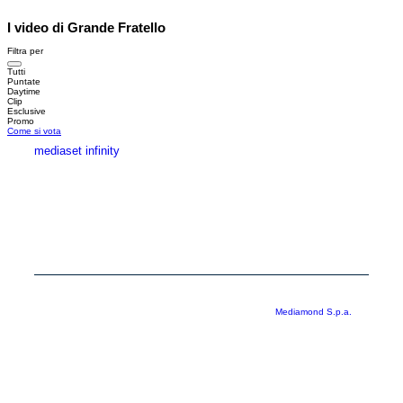
I video di Grande Fratello
Filtra per
Tutti
Puntate
Daytime
Clip
Esclusive
Promo
Come si vota
mediaset infinity
MEDIASET INFINITY
CORPORATE
PRIVACY
COOKIE
Copyright © 1999-2026 RTI S.p.A. Direzione Business Digital - P.Iva
03976881007 - Tutti i diritti riservati - Per la pubblicità
Mediamond S.p.a.
RTI spa, Gruppo Mediaset - Sede legale: 00187 Roma Largo del Nazareno 8 -
Cap. Soc. € 500.000.007,00 int. vers. - Registro delle Imprese di Roma,
C.F.06921720154
Rispetto ai contenuti e ai dati personali trasmessi e/o riprodotti è vietata ogni
utilizzazione funzionale all’addestramento di sistemi di intelligenza artificiale
generativa. È altresì fatto divieto espresso di utilizzare mezzi automatizzati di
data scraping.